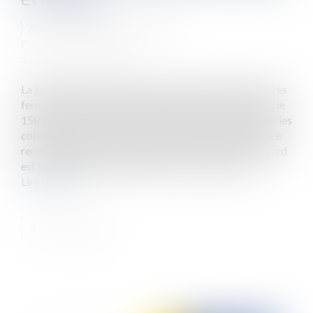
Auteur : DROUINEAU Thomas
Publié le :
09/12/2021
Source :
www.eurojuris.fr
La jurisprudence administrative rappelle de manière très
ferme les conditions dans lesquelles, en vertu de l'article
1583 du Code civil, les ventes ou les achats opérés par les
collectivités sont parfaits. L'examen de la jurisprudence
rendue depuis le mois de décembre 2020 est à cet égard
est particulièrement éclairant. Et l'on voit que cel...
Lire la suite