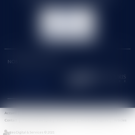
NOUS
CONTACTER
NOUS LOCALISER
NOS DERNIERS TWEETS
Accueil
Le cabinet
Équipe
Honoraires
Eurojuris
Actus
Contact
Paiement en ligne
Plan du site
Mentions légales
Articles
Septeo Digital & Services © 2021