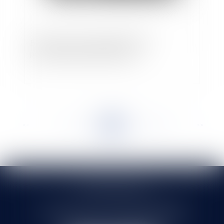
Bail commercial : inapplication de la
prescription biennale et fraude
<<
<
...
155
156
157
158
159
160
161
...
>
>>
SELARL HMS JURIS
71 rue Feray - 91100 CORBEIL ESSONNES
Tél :
01 60 90 16 77
- Fax : 01 64 96 76 85