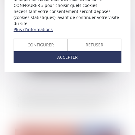
CONFIGURER » pour choisir quels cookies
croient : collectivités attention à vos décisions
nécessitant votre consentement seront déposés
de vente et d'achat !
(cookies statistiques), avant de continuer votre visite
du site.
Plus d'informations
Publié le :
09/12/2021
CONFIGURER
REFUSER
ACCEPTER
Clarification salutaire sur l'exercice du droit de
préférence du preneur à bail commercial
Publié le :
03/12/2021