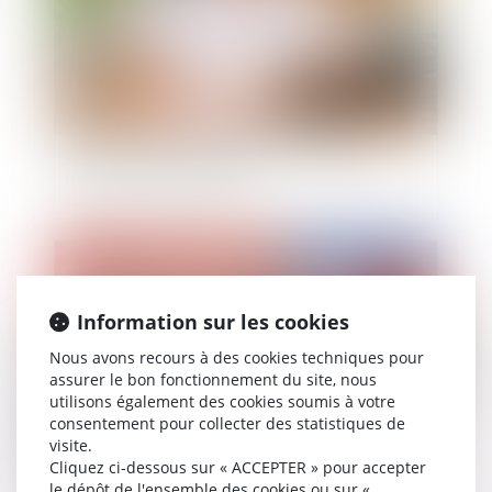
Contentieux déontologique des praticiens de
santé : un médecin expert est investi d'une
mission de service public
Publié le :
09/12/2021
Information sur les cookies
Nous avons recours à des cookies techniques pour
assurer le bon fonctionnement du site, nous
utilisons également des cookies soumis à votre
consentement pour collecter des statistiques de
visite.
Cliquez ci-dessous sur « ACCEPTER » pour accepter
Les promesses n'engagent que ceux qui les
le dépôt de l'ensemble des cookies ou sur «