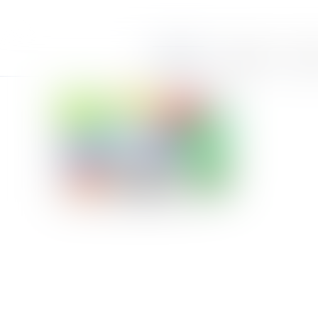
Accueil
Le cabinet
Équi
Crédit photo : © Frédéric Massard - Fotolia.com