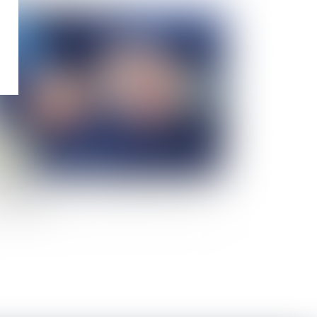
Publié le :
18/03/2019
agent immobilier peut-il obtenir paiement de
 commission avant la réalisation de la vente
mobilière ?