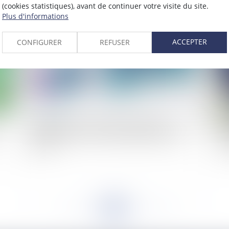
(cookies statistiques), avant de continuer votre visite du site.
2019
Plus d'informations
Publié le :
18/03/2019
ACCEPTER
CONFIGURER
REFUSER
Rupture du contrat d'agent commercial :
L’
t
l'indemnité est due même pendant la période
sa
d'essai
im
<<
<
...
267
268
269
270
271
272
273
...
>
>>