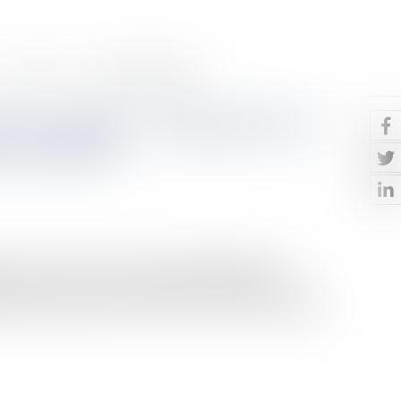
Contact
Paiement en ligne
rts de SARL : la désignation de
est possible
 tiers non associé est soumise à l’agrément de la
ment, les associés sont tenus, dans le délai de trois
e acquérir les parts à un prix fixé « dans les conditions