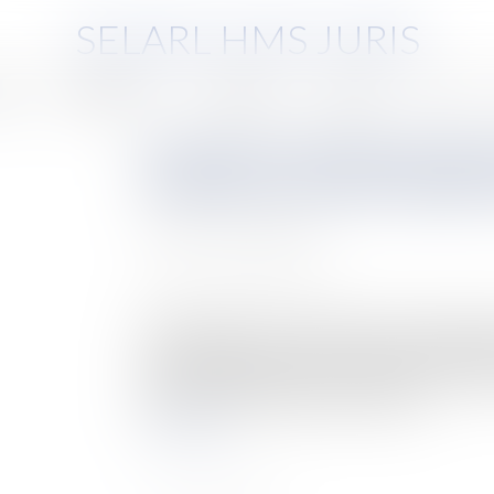
SELARL HMS JURIS
pe
Compétences
Honoraires
Eurojuris
Actus
Procédure d'évaluation de pa
l'expert par voie de requête 
Auteur : NOURI Fatiha
Publié le :
19/03/2019
Source :
www.eurojuris.fr
Dans les SARL, la cession de parts sociales à un
collectivité des associés. En cas de refus d’agré
mois à compter de ce refus, d’acquérir ou de fair
prévues à l’article 1843-4 du Code civ...
Lire la suite