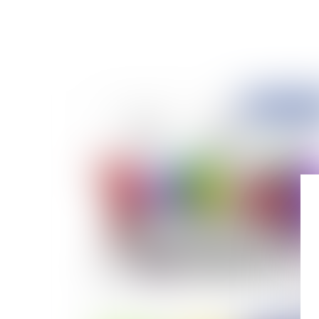
Publié le :
27/03/
Quelles sont les conditions entourant le préav
de grève dans le secteur public ?