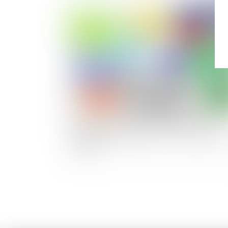
Publié le :
19/03/
Procédure d'évaluation de parts de SARL : la
désignation de l'expert par voie de requête es
possible