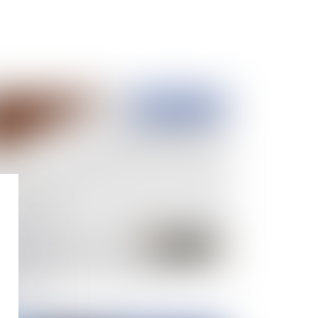
Publié le :
19/03/2019
 belle-mère hérite de tous les biens de mon
re…Attention à la procédure choisie !