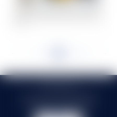
L’injonction du Juge de procéder au réexamen ne
permet pas, à elle seule, la naissance d’un permis
tacite
<<
<
...
99
100
101
102
103
104
105
...
>
>>
SELARL HMS JURIS
71 rue Feray - 91100 CORBEIL ESSONNES
Tél :
01 60 90 16 77
- Fax : 01 64 96 76 85