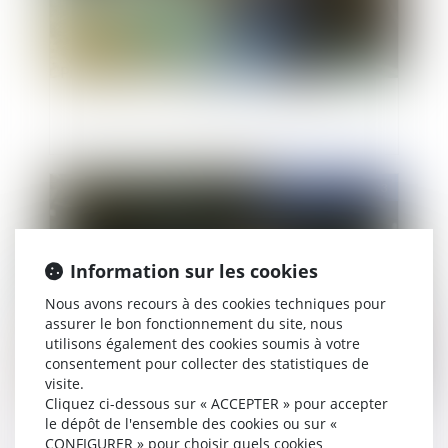
Prévention des difficultés des exploitations
Publié le :
08/09/2023
Information sur les cookies
Nous avons recours à des cookies techniques pour
assurer le bon fonctionnement du site, nous
utilisons également des cookies soumis à votre
consentement pour collecter des statistiques de
visite.
Entreprises : quelles solutions en cas de
Cliquez ci-dessous sur « ACCEPTER » pour accepter
difficultés de paiement ?
le dépôt de l'ensemble des cookies ou sur «
CONFIGURER » pour choisir quels cookies