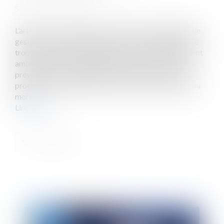
Source :
www.eurojuris.fr
L’article L351-1 du code rural offre un outil juridique de
gestion des exploitations agricoles utile lorsqu’elles se
trouvent en difficultés financières. Il s’agit du règlement
amiable agricole. Ce règlement amiable a un aspect
préventif et éventuellement un aspect curatif. Cette
procédure est applicable à toute personne physique ou
mora...
Lire la suite
Publié le :
11/09/2023