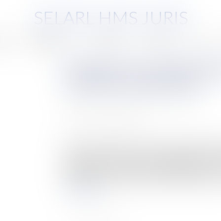
SELARL HMS JURIS
pe
Compétences
Honoraires
Eurojuris
Actus
Pratiques de non-débauchage
franchit un nouveau cap
Auteur : BELLONE-CLOSSET Caroline
Publié le :
11/07/2025
Source :
www.eurojuris.fr
ADLC, décision n°25-D-03 du 11 juin 2025 Par u
la concurrence (ADLC) a sanctionné plusieurs e
l’ingénierie et du conseil technologique pour 
débauchage. Cette décision confirme que les re
Lire la suite