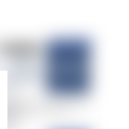
Publié le :
16/07/2025
clause d’indexation réputée non écrite au sein
s baux commerciaux - évolution de la
risprudence