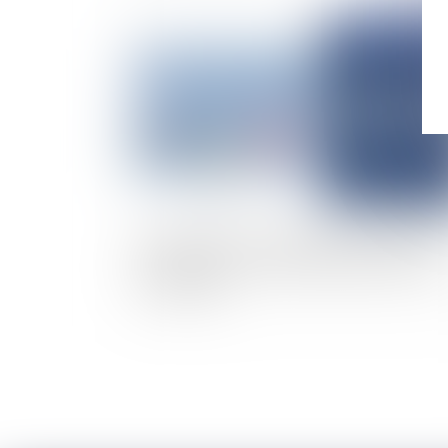
Publié le :
16/07/
Indivision post-communautaire et indemnité
d’occupation : précision importante de la Cou
de cassation