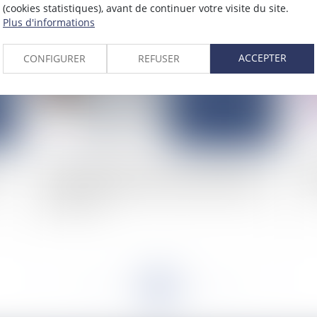
(cookies statistiques), avant de continuer votre visite du site.
2025
Plus d'informations
Publié le :
15/07/2025
ACCEPTER
CONFIGURER
REFUSER
La résolution judiciaire d’un contrat SaaS pour
Pr
r
inexécution fautive : illustration de l’article 1217
co
du Code civil
<<
<
...
25
26
27
28
29
30
31
...
>
>>