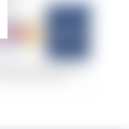
Publié le :
11/07/2025
atiques de non-débauchage : l’Autorité de la
ncurrence franchit un nouveau cap