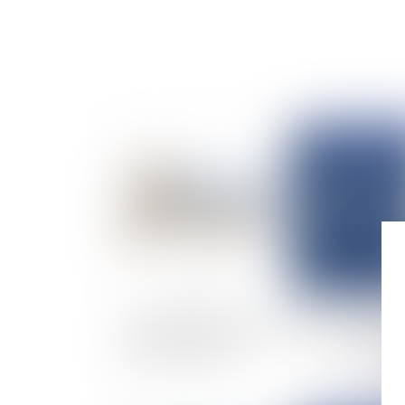
Publié le :
17/07/
La faute de la victime est de nature à réduire 
droit à réparation