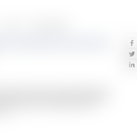
Contact
Paiement en ligne
 : l’Autorité de la concurrence
ne décision n°25-D-03 du 11 juin 2025, l’Autorité de
ntreprises actives dans les secteurs du numérique, de
avoir mis en œuvre des accords généraux de non-
ssou...