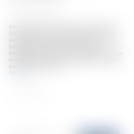
Auteur : BACLE Florent
Publié le :
31/01/2018
Source :
www.eurojuris.fr
L'arrêt rendu par la 2ème chambre civile de la Cour de
Cassation le 19 octobre 2017 (pourvoi n°16-23.752)
vient rappeler l'importance du respect du principe du
contradictoire dans le cadre de tous litiges,
indépendamment du pouvoir d’office que détient le Juge
et qui l’autorise à soulever des arguments qui n'auraient
pas été introduits dans le d...
Lire la suite