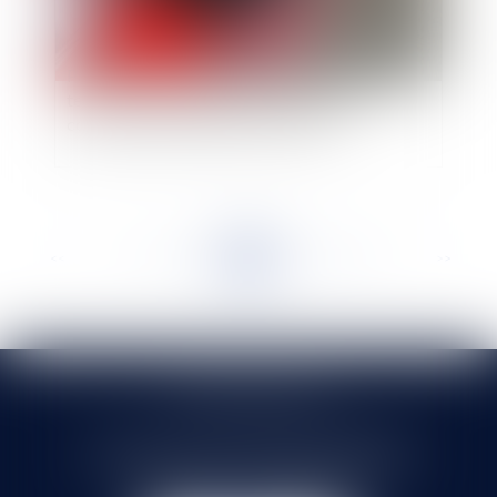
Permis de conduire : restitution de points au
terme d’un délai de six mois et infraction
commise avant le début de ce délai
<<
<
...
321
322
323
324
325
326
327
...
>
>>
SELARL HMS JURIS
71 rue Feray - 91100 CORBEIL ESSONNES
Tél :
01 60 90 16 77
- Fax : 01 64 96 76 85