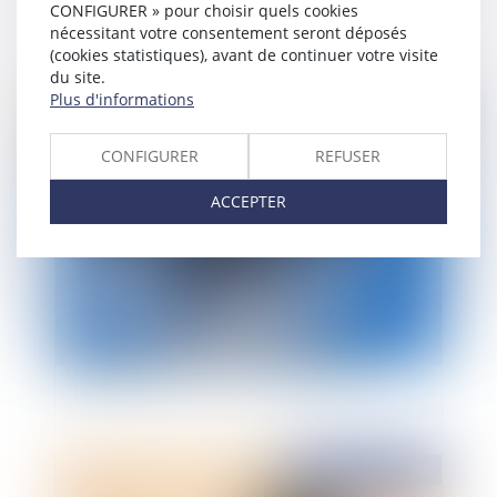
payer délivré pendant la période d’observation
CONFIGURER » pour choisir quels cookies
nécessitant votre consentement seront déposés
(cookies statistiques), avant de continuer votre visite
du site.
Plus d'informations
Publié le :
30/01/2018
CONFIGURER
REFUSER
ACCEPTER
Le Conseil d’Etat annule l’interdiction de la
reproduction des dauphins en captivité
Publié le :
22/01/2018