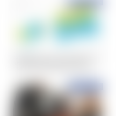
Publié le :
01/02/2018
Exclusion stricte pour les SCI du bénéfice de la
prescription biennale de l'article L. 137-2
devenu L. 218-2 du code de la consommation
Publié le :
31/01/2018