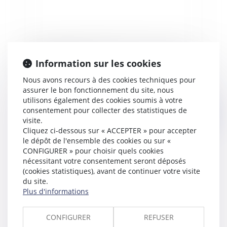
Pas de responsabilité du salarié s'il n'y a pas eu
Information sur les cookies
de faute lourde
Nous avons recours à des cookies techniques pour
assurer le bon fonctionnement du site, nous
utilisons également des cookies soumis à votre
consentement pour collecter des statistiques de
Publié le :
27/09/2007
visite.
Cliquez ci-dessous sur « ACCEPTER » pour accepter
le dépôt de l'ensemble des cookies ou sur «
CONFIGURER » pour choisir quels cookies
nécessitant votre consentement seront déposés
(cookies statistiques), avant de continuer votre visite
du site.
Plus d'informations
CONFIGURER
REFUSER
Aides des collectivités aux entreprises