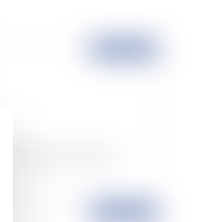
Publié le :
20/07/2007
ssation du statut de la copropriété
Publié le :
19/07/2007