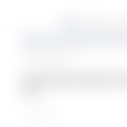
Accueil
Le cabinet
Équi
Un point sur la réforme fiscale 
Auteur : GUEDJ Jean-David
Publié le :
20/07/2007
Source :
www.eurojuris.fr
La réforme fiscale décidée par le gouvernement et voté
susceptibles d'entraîner des modifications plus ou moi
décidé...
Lire la suite