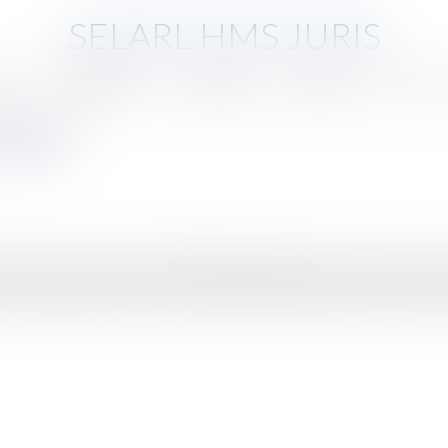
SELARL HMS JURIS
pe
Compétences
Honoraires
Eurojuris
Actus
de 2007
e lors de la session extraordinaire du parlement au cours de l'été
ns importantes pour le calcul des impôts des particuliers.Vrai cad