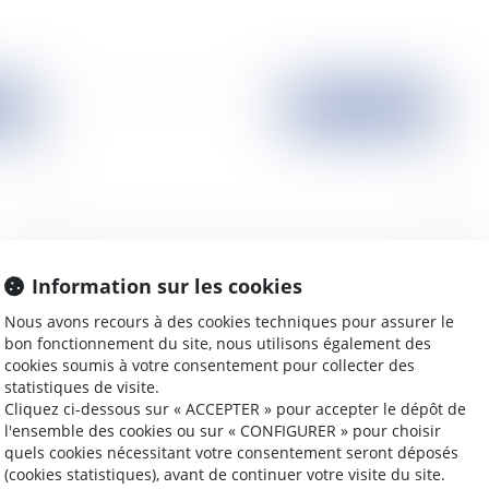
2007
Publié le :
24/07/2007
Information sur les cookies
Nous avons recours à des cookies techniques pour assurer le
n
Les infirmières bulgares enfin libérées
Ce
bon fonctionnement du site, nous utilisons également des
cookies soumis à votre consentement pour collecter des
statistiques de visite.
Cliquez ci-dessous sur « ACCEPTER » pour accepter le dépôt de
l'ensemble des cookies ou sur « CONFIGURER » pour choisir
quels cookies nécessitant votre consentement seront déposés
2007
Publié le :
19/07/2007
(cookies statistiques), avant de continuer votre visite du site.