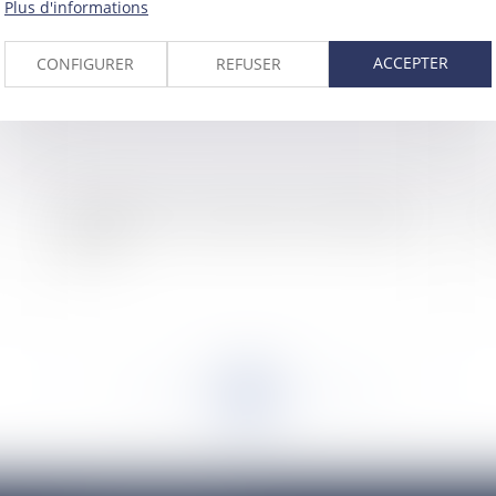
Plus d'informations
ACCEPTER
CONFIGURER
REFUSER
Emplois fictifs : Jacques Chirac est entendu par
Le
le juge
<<
<
...
969
970
971
972
973
974
975
...
>
>>