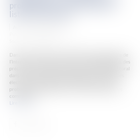
problématique d’affichage des
listes électorales ?
Auteur : DROUINEAU 1927
Publié le :
13/06/2024
Source :
www.eurojuris.fr
Dans une circulaire du 4 avril 2024, issue du ministère de
l’Intérieur et des outre-mer (NOR : IOMA2406670J), des
précisions ont été apportées quant à l’affichage électoral
dans le cadre des élections européennes. Les dernières
élections européennes de 2019 était une source de
problème pour l’affichage : avec 34 listes validées, les
communes o...
Lire la suite