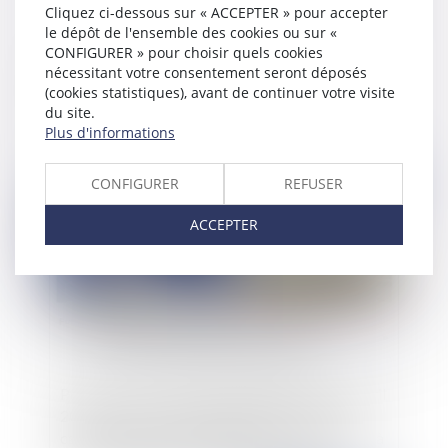
Cliquez ci-dessous sur « ACCEPTER » pour accepter
le dépôt de l'ensemble des cookies ou sur «
CONFIGURER » pour choisir quels cookies
Précisions sur les motifs pouvant fonder un
nécessitant votre consentement seront déposés
retrait d’agrément de la profession d’assistant
(cookies statistiques), avant de continuer votre visite
maternel
du site.
Plus d'informations
CONFIGURER
REFUSER
Publié le :
13/06/2024
ACCEPTER
Point sur la circulaire IOMA2406670J du 4 avril
2024 relative à l’affichage électoral dans le
cadre des élections européennes : une solution à