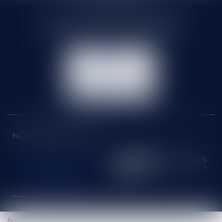
71 rue Feray - 91100 CORBEIL ESSONNES
Tél :
01 60 90 16 77
- Fax : 01 64 96 76 85
NOUS
CONTACTER
NOUS LOCALISER
NOS DERNIERS TWEETS
Accueil
Le cabinet
Équipe
Honoraires
Eurojuris
Actus