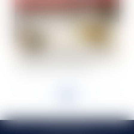
Qui est redevable de la taxe foncière sur les
propriétés bâties quand l’immeuble est donné à
bail emphytéotique administratif à une société
concessionnaire d’un service public ?
<<
<
...
71
72
73
74
75
76
77
...
>
>>
SELARL HMS JURIS