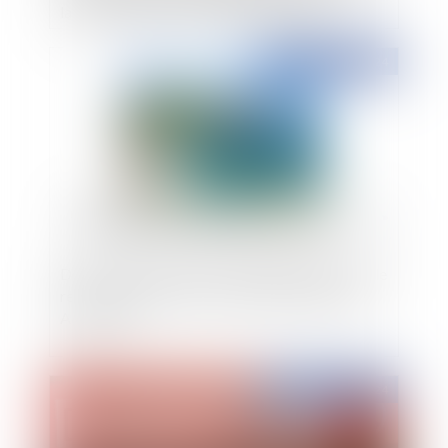
la problématique d’affichage des listes
électorales ?
Publié le :
13/06/2024
Défense contre la mer et propriétaires privés : le
recours possible aux Associations Syndicales
Autorisées
Publié le :
13/06/2024