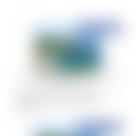
Publié le :
14/06/2024
Point sur la notion de sentier littoral et son
intégration à une association syndicale
autorisée…
Publié le :
14/06/2024