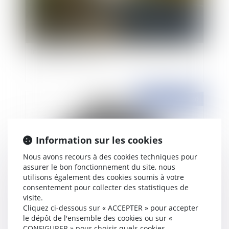
Accidents de la circulation et indemnisation
intégrale des victimes
Publié le :
31/08/2020
Information sur les cookies
Nous avons recours à des cookies techniques pour
assurer le bon fonctionnement du site, nous
utilisons également des cookies soumis à votre
consentement pour collecter des statistiques de
visite.
La rupture brutale des relations contractuelles
Cliquez ci-dessous sur « ACCEPTER » pour accepter
le dépôt de l'ensemble des cookies ou sur «
CONFIGURER » pour choisir quels cookies