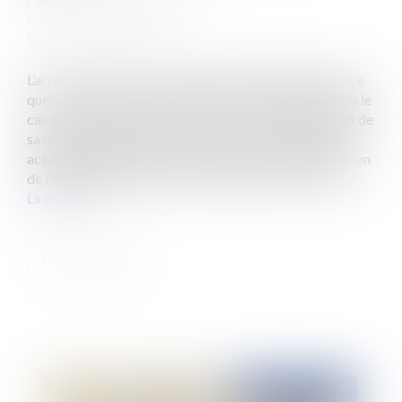
Auteur : PORCHET Thomas
Publié le :
04/08/2020
Source :
www.eurojuris.fr
L’article R. 4126-1 du code de la santé publique, dispose
que : « Les plaintes sont signées par leur auteur et, dans le
cas d'une personne morale, par une personne justifiant de
sa qualité pour agir. Dans ce dernier cas, la plainte est
accompagnée, à peine d'irrecevabilité, de la délibération
de l'organe statutairement compétent pour autorise...
Lire la suite
Publié le :
31/08/2020