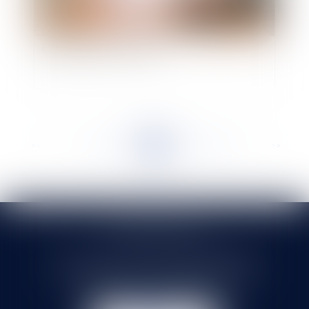
La plainte disciplinaire contre un médecin doit
être signée par son auteur
<<
<
...
198
199
200
201
202
203
204
...
>
>>
SELARL HMS JURIS
71 rue Feray - 91100 CORBEIL ESSONNES
Tél :
01 60 90 16 77
- Fax : 01 64 96 76 85