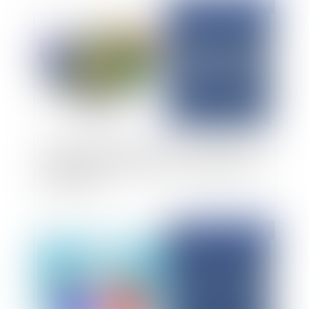
Publié le :
26/07/2025
Révoquer un dirigeant en SAS : règles statutaires
et engagements personnels extra-statutaires
des associés
Publié le :
25/07/2025