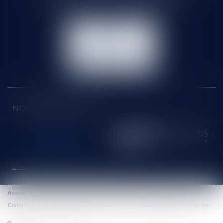
Tél :
01 60 90 16 77
- Fax : 01 64 96 76 85
NOUS
CONTACTER
NOUS LOCALISER
NOS DERNIERS TWEETS
Accueil
Le cabinet
Équipe
Honoraires
Eurojuris
Actus
Contact
Paiement en ligne
Plan du site
Mentions légales
Articles