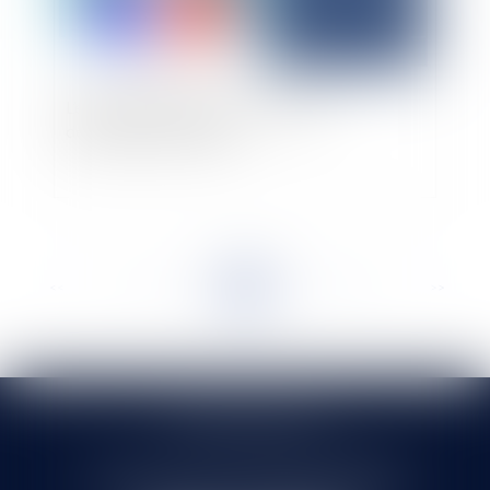
L’économie touristique : un levier de
développement majeur
<<
<
...
23
24
25
26
27
28
29
...
>
>>
SELARL HMS JURIS
71 rue Feray - 91100 CORBEIL ESSONNES