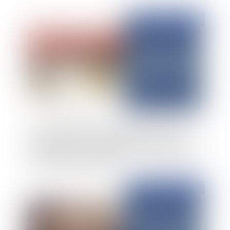
Publié le :
19/08/2025
Responsabilité des gestionnaires publics - Une
surfacturation d’un marché public corrigée au
stade du DGD : la responsabilité du comptable
public demeure engagée
Publié le :
18/08/2025