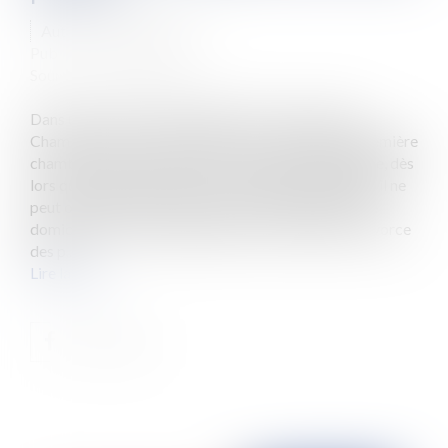
Auteur : VEYRE Roxane
Publié le :
18/08/2025
Source :
www.eurojuris.fr
Dans un arrêt du 12 juin 2025 (Cour de Cassation,
Chambre civile 1, 12 juin 2025, n° 24-18.562), la première
chambre civile de la Cour de cassation a rappelé que, dès
lors que le Juge des enfants a confié l’enfant à l’ASE, il ne
peut ordonner que le placement s’effectue depuis le
domicile d’un ou des deux parents. En l’espèce, le divorce
des p...
Lire la suite