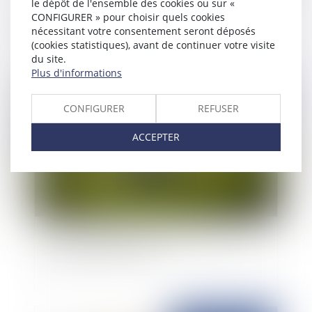
le dépôt de l'ensemble des cookies ou sur «
Placement d’un enfant mineur auprès de l’Aide
CONFIGURER » pour choisir quels cookies
Sociale à l’Enfance : incompatibilité avec un
nécessitant votre consentement seront déposés
placement au domicile d’un ou des parents
(cookies statistiques), avant de continuer votre visite
du site.
Plus d'informations
Publié le :
05/08/2025
CONFIGURER
REFUSER
ACCEPTER
TVA et exploitation de l’image des sportifs : le
sort du match est scellé !