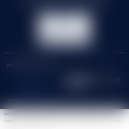
Tél :
01 60 90 16 77
- Fax : 01 64 96 76 85
NOUS
CONTACTER
NOUS LOCALISER
NOS DERNIERS TWEETS
Accueil
Le cabinet
Équipe
Honoraires
Eurojuris
Actus
Contact
Paiement en ligne
Plan du site
Mentions légales
Articles