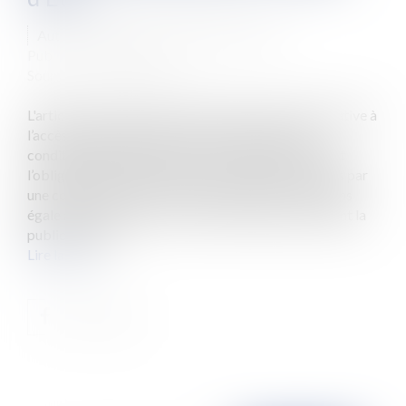
Auteur : VARRON CHARRIER Capucine
Publié le :
01/03/2022
Source :
www.eurojuris.fr
L'article 21 de loi n° 2012-347 du 12 mars 2012 relative à
l’accès à l’emploi titulaire et à l’amélioration des
conditions d’emploi des agents contractuels prévoit
l’obligation de proposer à certains agents employés par
une collectivité territoriale pour une durée « au moins
égale à six années au cours des huit années précédant la
publication de...
Lire la suite