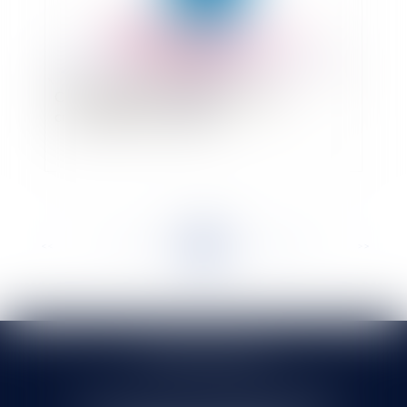
Comment rédiger une demande de
condamnation à astreinte ?
<<
<
...
149
150
151
152
153
154
155
...
>
>>
SELARL HMS JURIS
71 rue Feray - 91100 CORBEIL ESSONNES