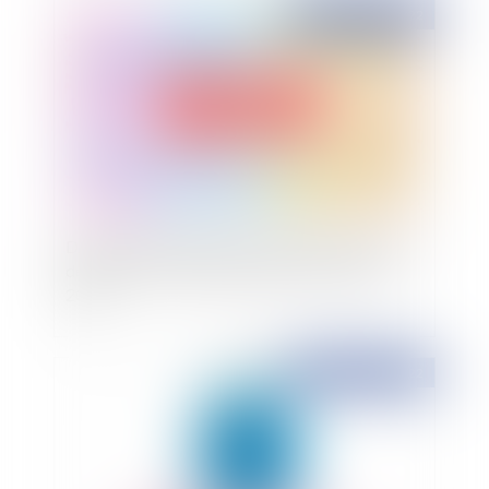
Publié le :
28/02/2022
Déséquilibre significatif : premières précisions
de la Cour de cassation depuis la réforme de
2016
Publié le :
28/02/2022