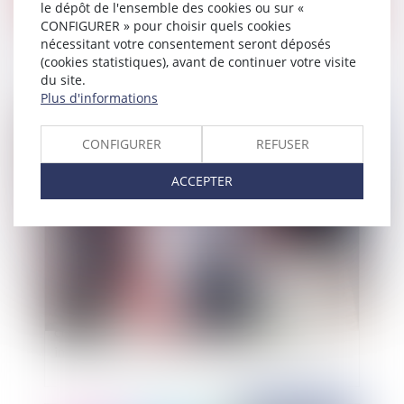
le dépôt de l'ensemble des cookies ou sur «
Clause d'indexation uniquement à la hausse
CONFIGURER » pour choisir quels cookies
réputée non écrite : la fin du tango de la Cour de
nécessitant votre consentement seront déposés
cassation ?
(cookies statistiques), avant de continuer votre visite
du site.
Plus d'informations
Publié le :
01/03/2022
CONFIGURER
REFUSER
ACCEPTER
Clause de non-concurrence et rupture
conventionnelle : la renonciation doit être
impérativement antérieure à la date de rupture