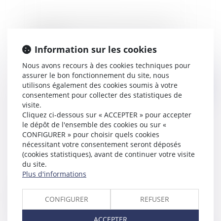
Le gouvernement étudie un projet d’« impôt
minimum »
Information sur les cookies
Nous avons recours à des cookies techniques pour
assurer le bon fonctionnement du site, nous
utilisons également des cookies soumis à votre
Publié le :
27/08/2007
consentement pour collecter des statistiques de
visite.
Cliquez ci-dessous sur « ACCEPTER » pour accepter
le dépôt de l'ensemble des cookies ou sur «
CONFIGURER » pour choisir quels cookies
nécessitant votre consentement seront déposés
(cookies statistiques), avant de continuer votre visite
du site.
Plus d'informations
Améliorer la prévention contre les chiens
CONFIGURER
REFUSER
dangereux
ACCEPTER