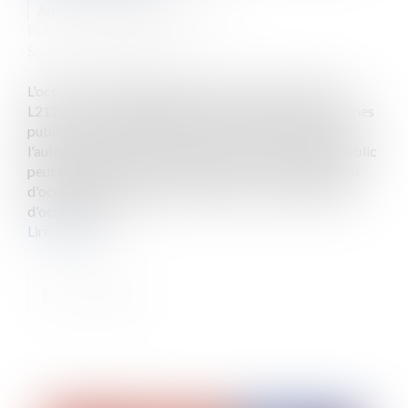
Auteur : DROUINEAU Thomas
Publié le :
31/05/2022
Source :
www.eurojuris.fr
L'occupation domaniale suppose au titre de l'article
L2122 – 1 du code général de la propriété des personnes
publiques l'existence d'un titre. Ce titre qui émane de
l'autorité propriétaire ou gestionnaire du domaine public
peut prendre la forme d'un arrêté ou d'une convention
d'occupation du domaine public. Saisi d'une demande
d'occupation à...
Lire la suite