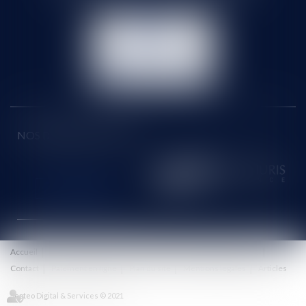
NOUS
CONTACTER
NOUS LOCALISER
NOS DERNIERS TWEETS
Accueil
Le cabinet
Équipe
Honoraires
Eurojuris
Actus
Contact
Paiement en ligne
Plan du site
Mentions légales
Articles
Septeo Digital & Services © 2021