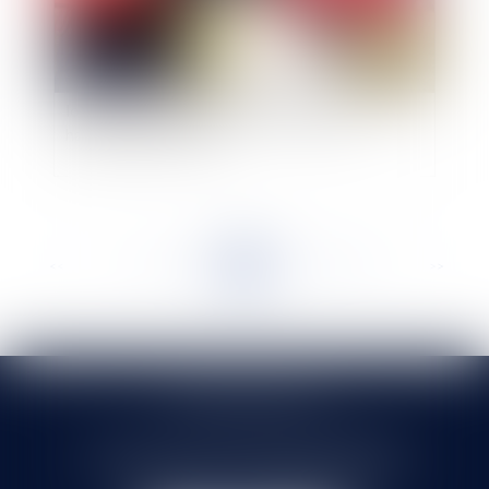
Le harcèlement scolaire devient un délit avec la
loi du 2 mars 2022 visant à combattre le
harcèlement scolaire
<<
<
...
142
143
144
145
146
147
148
...
>
>>
SELARL HMS JURIS
71 rue Feray - 91100 CORBEIL ESSONNES
Tél :
01 60 90 16 77
- Fax : 01 64 96 76 85