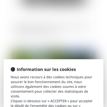
Liquidation judiciaire, bail commercial et droit
de préemption du locataire
Publié le :
30/05/2022
Information sur les cookies
Nous avons recours à des cookies techniques pour
assurer le bon fonctionnement du site, nous
utilisons également des cookies soumis à votre
consentement pour collecter des statistiques de
visite.
Cliquez ci-dessous sur « ACCEPTER » pour accepter
L'enclave : dans quelles conditions une servitude
le dépôt de l'ensemble des cookies ou sur «