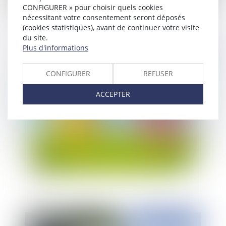
de passage peut-être créée ?
CONFIGURER » pour choisir quels cookies
nécessitant votre consentement seront déposés
(cookies statistiques), avant de continuer votre visite
du site.
Plus d'informations
Publié le :
16/05/2022
CONFIGURER
REFUSER
ACCEPTER
Régime de l’action entre colotis : personnelle ou
réelle ?
Publié le :
13/05/2022