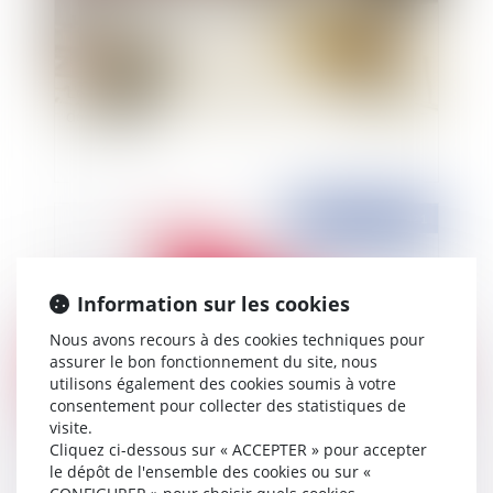
L'occupation du domaine privé : nul n'est besoin
de publicité
Publié le :
19/10/2021
Information sur les cookies
Nous avons recours à des cookies techniques pour
assurer le bon fonctionnement du site, nous
utilisons également des cookies soumis à votre
consentement pour collecter des statistiques de
visite.
Cliquez ci-dessous sur « ACCEPTER » pour accepter
Distinction entre outrage et injure, le rendez-
le dépôt de l'ensemble des cookies ou sur «
vous raté du Conseil Constitutionnel