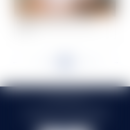
Contentieux déontologique des médecins :
procédure pénale connexe et droits de la
défense
<<
<
...
158
159
160
161
162
163
164
...
>
>>
SELARL HMS JURIS
71 rue Feray - 91100 CORBEIL ESSONNES
Tél :
01 60 90 16 77
- Fax : 01 64 96 76 85