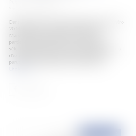
Publié le :
20/10/2021
Source :
www.eurojuris.fr
Dans une décision rendue le 14 juin 2021 sous le numéro
20 MA02 803, la cour administrative d'appel de
Marseille est venue apporter une réflexion
particulièrement pertinente sur les modalités de
sélection préalable à l'occupation domaniale à des fins
d'exploitation économique. On sait que depuis la
parution du code général de la propriété des p...
Lire la suite
Publié le :
20/10/2021