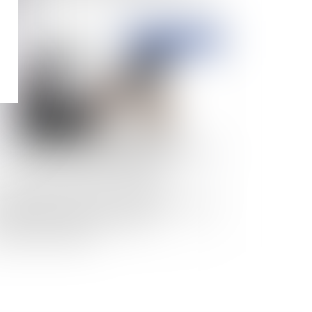
ployeur
Publié le :
12/08/2024
s obligations de France Travail dans
exécution des conventions de gestion conclues
c des collectivités locales et des
ablissements publics