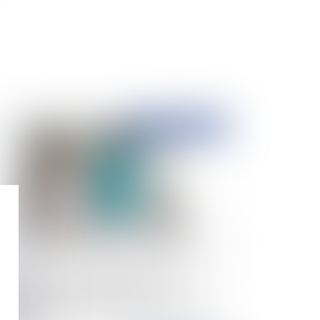
Publié le :
13/08/2024
s obligations déontologiques de l’infirmier
préciées à l’occasion d’une sanction
sciplinaire adoptée par l’établissement public