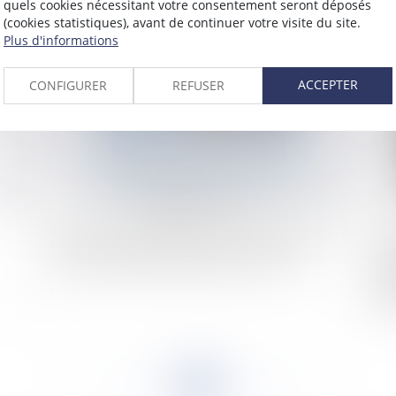
quels cookies nécessitant votre consentement seront déposés
em
(cookies statistiques), avant de continuer votre visite du site.
Plus d'informations
2024
Publié le :
12/08/2024
ACCEPTER
CONFIGURER
REFUSER
Rupture conventionnelle : elle vaut démission si
Le
le consentement de l’employeur est vicié
l’
ave
ét
<<
<
...
64
65
66
67
68
69
70
...
>
>>