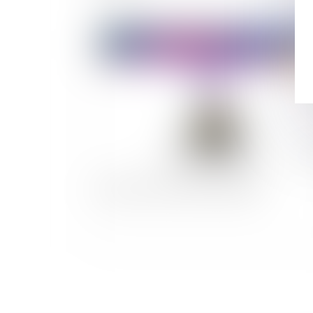
Publié le :
12/08/
Vidéo : peut-on chiffrer la douleur ?