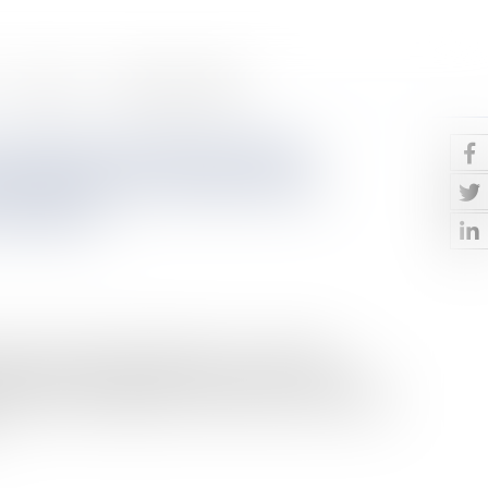
Contact
Paiement en ligne
avail dans l’exécution des
ues avec des collectivités
s publics
 publics notamment hospitaliers, concluent des
plication des dispositions de l’article L. 5424-2 du
de l’assurance chômage de son personnel, le plus souvent