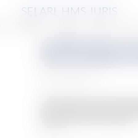
SELARL HMS JURIS
pe
Compétences
Honoraires
Eurojuris
Actus
Les obligations de France Tr
conventions de gestion concl
locales et des établissement
Auteur : PORCHET Thomas
Publié le :
12/08/2024
Source :
www.eurojuris.fr
Les collectivités locales et les établissements
convention de gestion avec France Travail en ap
code du travail, afin de lui confier la gestion 
des fonctionnaires titulaires. En application d...
Lire la suite