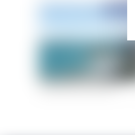
Publié le :
25/10/
L'érosion naturelle du littoral : aucune obligat
d'entretien des défenses contre la mer à la
charge de l'État ni des collectivités