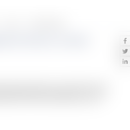
Contact
Paiement en ligne
ts territoriaux : le cas des
, relative à la gestion de la crise sanitaire, dispose que
ation médicale reconnue, contre la covid-19 : (…) ; 2° Les
me partie du code de la santé publique, lorsqu'ils ne