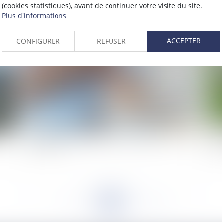
(cookies statistiques), avant de continuer votre visite du site.
2021
Plus d'informations
Publié le :
25/10/2021
ACCEPTER
CONFIGURER
REFUSER
ion
Covid et suspension d’un agent : le cas de l’arrêt
L'a
maladie d’un agent soumis à l’obligation
Cha
vaccinale
re
<<
<
...
157
158
159
160
161
162
163
...
>
>>