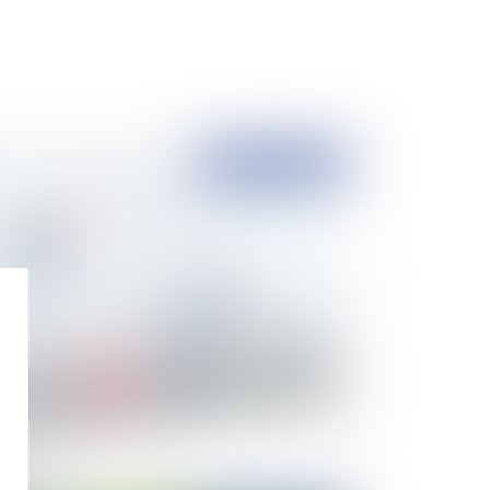
Publié le :
28/10/2021
igation vaccinale des agents territoriaux : le
s des crèches municipales