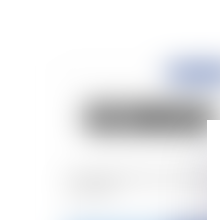
Publié le :
02/11/
Motif de déplafonnement et point de départ 
taux d’intérêt