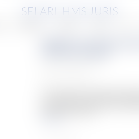
SELARL HMS JURIS
pe
Compétences
Honoraires
Eurojuris
Actus
Obligation vaccinale des agen
crèches municipales
Auteur : PORCHET Thomas
Publié le :
28/10/2021
Source :
www.eurojuris.fr
L’article 12 de la loi n° 2021-1040 du 5 août 2021
: « I. - Doivent être vaccinés, sauf contre-indic
professionnels de santé mentionnés à la quatriè
relèvent pas du 1° du prés...
Lire la suite