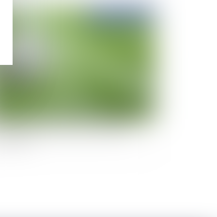
Publié le :
21/10/2021
vocat mandataire sportif et l'agent sportif :
cun chez soi et les sportifs seront bien
présentés ?