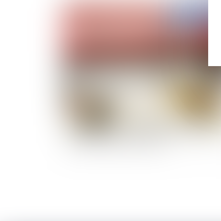
Publié le :
14/03/
L'exécution des contrats de la commande
publique à l'épreuve de la hausse des prix de
certaines matières premières