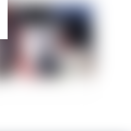
Publié le :
13/03/2023
andon de poste et présomption de démission