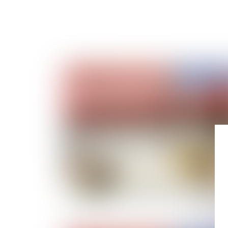
Publié le :
17/03/
Le bail emphytéotique administratif et
l'obligation de consulter le service des domai