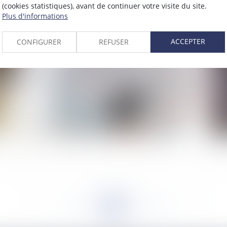
(cookies statistiques), avant de continuer votre visite du site.
2023
Plus d'informations
Publié le :
13/03/2023
ACCEPTER
CONFIGURER
REFUSER
Nouvelle obligation de déclaration pour les
Ab
propriétaires d’un bien immobilier en 2023
<<
<
...
115
116
117
118
119
120
121
...
>
>>