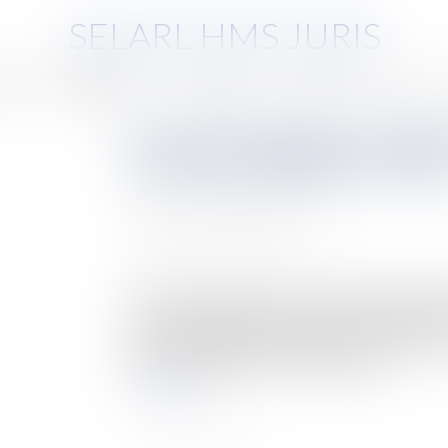
SELARL HMS JURIS
pe
Compétences
Honoraires
Eurojuris
Actus
Nouvelle obligation de décla
d’un bien immobilier en 20
Auteur : PROVANSAL Alain
Publié le :
13/03/2023
Source :
www.eurojuris.fr
Déclarez, déclarez, il en restera toujours quelq
est comme habituellement un pavé indigeste. Au
institué l’obligation de déclaration volontaire
plus spécialement leurs conditions d’o...
Lire la suite