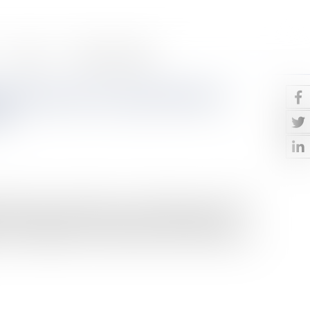
Contact
Paiement en ligne
ration pour les propriétaires
23
ue chose pour les impôts ! La loi de finances pour 2020
 point que beaucoup n’ont pas perçu qu’elle avait
 des contribuables concernant leurs biens immobiliers et