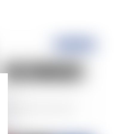
Publié le :
14/03/2023
il commercial et danger de l'expulsion