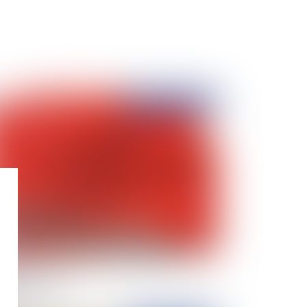
Publié le :
18/10/2022
tion de consommateur et de professionnel en
it de la consommation : les précisions de la
ur de cassation