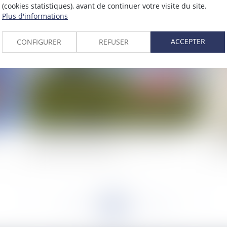
(cookies statistiques), avant de continuer votre visite du site.
2022
Plus d'informations
Publié le :
12/10/2022
ACCEPTER
CONFIGURER
REFUSER
Parvenir à la vente d’un immeuble commun par
Li
un seul des deux époux : la mise en œuvre de
la
l’article 217 du Code civil
les
<<
<
...
133
134
135
136
137
138
139
...
>
>>