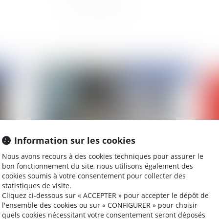
2022
Publié le :
21/10/2022
Information sur les cookies
Nous avons recours à des cookies techniques pour assurer le
bon fonctionnement du site, nous utilisons également des
cookies soumis à votre consentement pour collecter des
Démission d'office d'un conseiller municipal :
No
statistiques de visite.
l'appréciation du motif de l'état de santé
dro
Cliquez ci-dessous sur « ACCEPTER » pour accepter le dépôt de
pouvant constituer une excuse valable
co
l'ensemble des cookies ou sur « CONFIGURER » pour choisir
quels cookies nécessitant votre consentement seront déposés