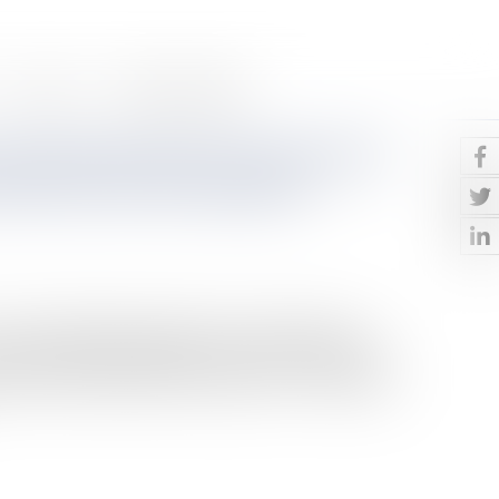
Contact
Paiement en ligne
e professionnel en droit de la
s de la cour de cassation
urni une définition générale du consommateur. Est
onne physique qui agit à des fins qui n’entrent pas
elle, artisanale, libérale ou agricole. » Il s’agit de la