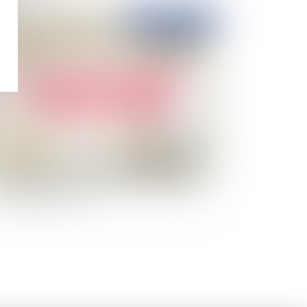
Publié le :
06/10/2022
quidation judiciaire du Geoxia propriétaire de
 marque Maisons Phénix, quels recours pour
 clients particuliers ?