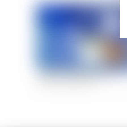
Publié le :
13/10/
Le soutien public financier à la production
d'électricité : les apports de l'arrêt du conseil
d'État du 30 septembre 2022