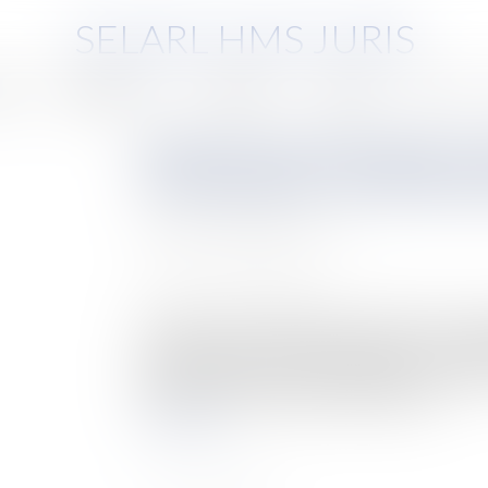
SELARL HMS JURIS
pe
Compétences
Honoraires
Eurojuris
Actus
Notion de consommateur et d
consommation : les précision
Auteur : MEDINA Jean-Luc
Publié le :
18/10/2022
Source :
www.eurojuris.fr
La loi du 17 mars 2014 dite « Loi Hamon » a fo
considéré comme un consommateur : « toute pers
dans le cadre de son activité commerciale, industri
reprise pure et simple de la définition du...
Lire la suite