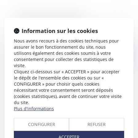
Strauss-Kahn à la tête du FMI ?
Information sur les cookies
Nous avons recours à des cookies techniques pour
assurer le bon fonctionnement du site, nous
utilisons également des cookies soumis à votre
Publié le :
09/07/2007
consentement pour collecter des statistiques de
visite.
Cliquez ci-dessous sur « ACCEPTER » pour accepter
le dépôt de l'ensemble des cookies ou sur «
CONFIGURER » pour choisir quels cookies
nécessitant votre consentement seront déposés
(cookies statistiques), avant de continuer votre visite
du site.
Plus d'informations
Droit du marché viti-vinicole
CONFIGURER
REFUSER
ACCEPTER