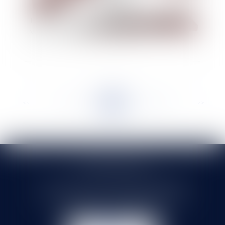
Les pouvoirs du débiteur dans le cadre des
ventes sur liquidation judiciaire
<<
<
...
356
357
358
359
360
361
362
...
>
>>
SELARL HMS JURIS
71 rue Feray - 91100 CORBEIL ESSONNES
Tél :
01 60 90 16 77
- Fax : 01 64 96 76 85