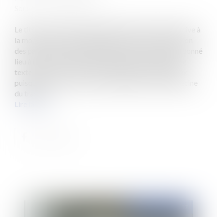
Source :
www.eurojuris.fr
Le titre V de la loi n°2016-1088 du 8 août 2016 relative à
la modernisation du dialogue social et à la sécurisation
des parcours professionnels dite loi EL KHOMRI a donné
lieu à moins de controverse que d'autres volets de ce
texte mais n'en est pas moins important et ambitieux
puisqu'il est consacré à la modernisation de la médecine
du travail....
Lire la suite
Publié le :
12/04/2017