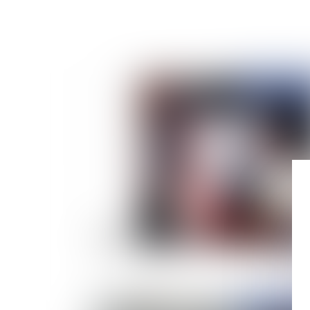
Publié le :
04/03/
Distinction entre reclassement et changemen
d'affectation