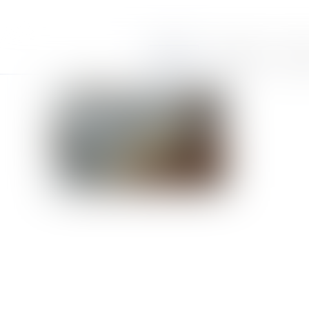
Accueil
Le cabinet
Équi
Crédit photo : © Olivier Le Moal - Fotolia.com