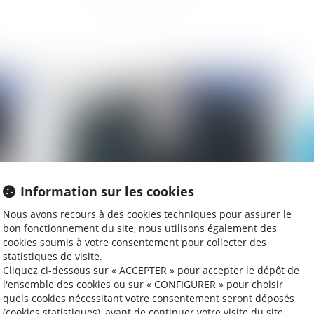
2019
Publié le :
21/02/2019
Information sur les cookies
Nous avons recours à des cookies techniques pour assurer le
bon fonctionnement du site, nous utilisons également des
t
Report de l’adjudication en cas d’appel du
Ba
cookies soumis à votre consentement pour collecter des
jugement ordonnant la vente forcée
ch
statistiques de visite.
Cliquez ci-dessous sur « ACCEPTER » pour accepter le dépôt de
l'ensemble des cookies ou sur « CONFIGURER » pour choisir
quels cookies nécessitant votre consentement seront déposés
(cookies statistiques), avant de continuer votre visite du site.