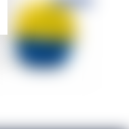
Publié le :
20/02/2019
ux accident du travail "bureau"