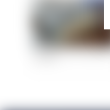
Publié le :
21/02/
La loi de finances pour 2019 : aménagement 
Pacte Dutreil