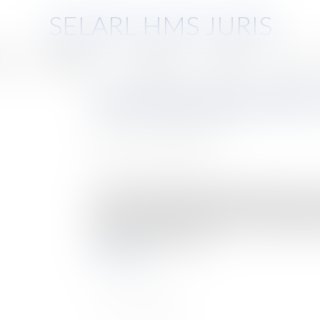
SELARL HMS JURIS
pe
Compétences
Honoraires
Eurojuris
Actus
La loi de finances pour 201
Auteur : CONTAT Bastien
Publié le :
21/02/2019
Source :
www.eurojuris.fr
Dans la droite ligne du plan d’action pour la cr
en discussion devant le Sénat, la loi de finance
Dutreil, codifié à l’article 787 B du Code généra
de respecter plusieurs co...
Lire la suite