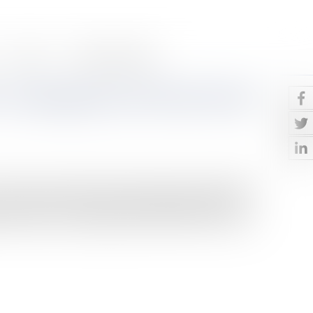
Contact
Paiement en ligne
9 : aménagement du Pacte Dutreil
oissance et la transmission des entreprises actuellement
s pour 2019 est venue assouplir le dispositif du pacte
l des impôts. I. Rappel du dispositif initial Sous réserve