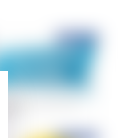
Publié le :
21/02/2019
isse du coût du travail en 2019 ? Quels
angements ?