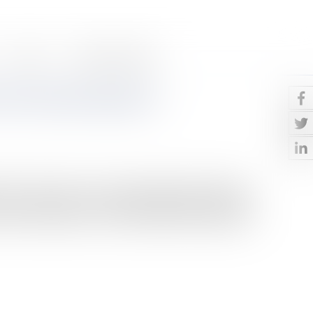
Contact
Paiement en ligne
 les mauvais payeurs
oi dite « anti-squat » a pour objectif de mieux protéger
 d’un squatteur ou d’un locataire défaillant. Cette loi a
ontres ces derniers. Loi n° 2023-668 du 27 juillet 2023