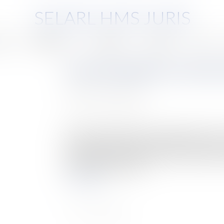
SELARL HMS JURIS
pe
Compétences
Honoraires
Eurojuris
Actus
Loi anti-squatteur et contre
Auteur : Claverie Lucie
Publié le :
06/11/2023
Source :
www.eurojuris.fr
Entrée en vigueur depuis le 29 juillet 2023, la l
le propriétaire d’un bien immobilier à l’encontre
en outre pour objectif de durcir les sanctions c
Si les objectifs de cette...
Lire la suite