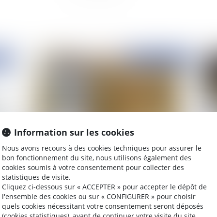
2023
Publié le :
06/11/2023
Information sur les cookies
Nous avons recours à des cookies techniques pour assurer le
bon fonctionnement du site, nous utilisons également des
urs
Accès de la police et de la gendarmerie aux
Lo
cookies soumis à votre consentement pour collecter des
parties communes des immeubles : conformité
se 
statistiques de visite.
sous réserve
d'o
Cliquez ci-dessous sur « ACCEPTER » pour accepter le dépôt de
et
l'ensemble des cookies ou sur « CONFIGURER » pour choisir
quels cookies nécessitant votre consentement seront déposés
(cookies statistiques), avant de continuer votre visite du site.