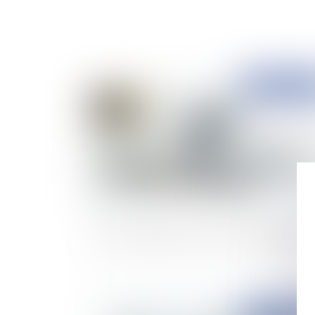
Publié le :
06/11/
Loi anti-squatteur et contre les mauvais paye