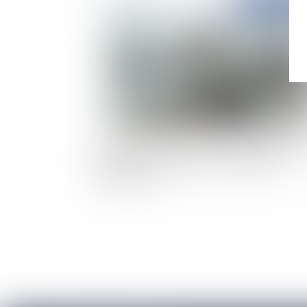
Publié le :
03/11/
Le transfert aux collectivités de la gestion de
digues domaniales en 2024 : un héritage
encombrant ?