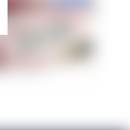
Publié le :
02/11/2023
 reclassement s’étend aux postes de
ssification supérieure