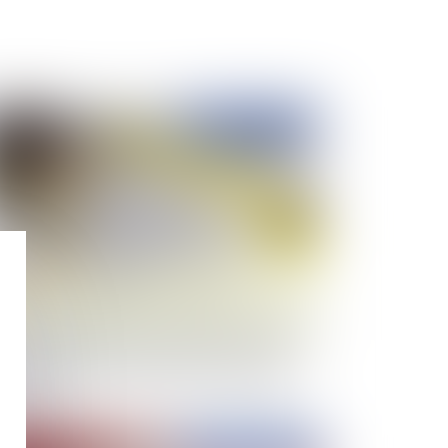
Publié le :
03/11/2023
rsque l'assureur RC décennale est recevable à
prévaloir de l'attitude frauduleuse du maître
uvrage pour soutenir une tierce opposition ...
 triompher !