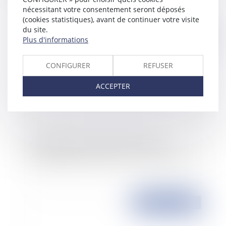
nécessitant votre consentement seront déposés
(cookies statistiques), avant de continuer votre visite
du site.
Publié le :
22/02/2012
Plus d'informations
CONFIGURER
REFUSER
ACCEPTER
Délit d'atteintes sexuelles incestueuses:
abrogation de l'article 227-27-2 du Code pénal
Publié le :
22/02/2012