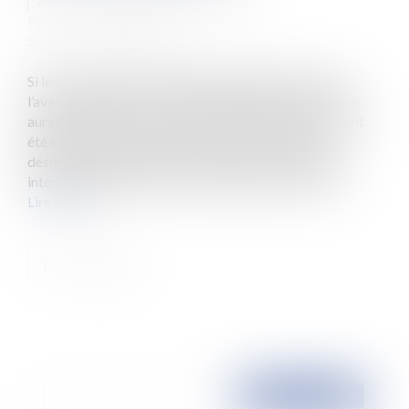
Auteur : CHARLES-NEVEU Brigitte
Publié le :
23/02/2012
Source :
www.eurojuris.fr
Si le Conseil d’Etat avait jugé la question sérieuse et
l’avait transmise au Conseil Constitutionnel, ce dernier
aurait statué même si entre temps le désistement avait
été constaté par la Cour.Admission de la QPC et
désistement de l'appelant 1. Dans le cadre de l’appel
interjeté devant la Cour de Marseille par le Préfet...
Lire la suite
Publié le :
23/02/2012