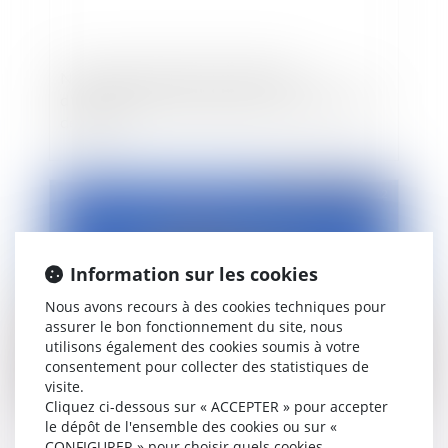
Nouveaux formulaires de demande
d'homologation d'une rupture conventionnelle
de CDI
Publié le :
23/02/2012
Information sur les cookies
Nous avons recours à des cookies techniques pour
assurer le bon fonctionnement du site, nous
utilisons également des cookies soumis à votre
consentement pour collecter des statistiques de
visite.
Limites de l'autonomie de la QPC (question
Cliquez ci-dessous sur « ACCEPTER » pour accepter
le dépôt de l'ensemble des cookies ou sur «
prioritaire de constitutionnalité)
CONFIGURER » pour choisir quels cookies