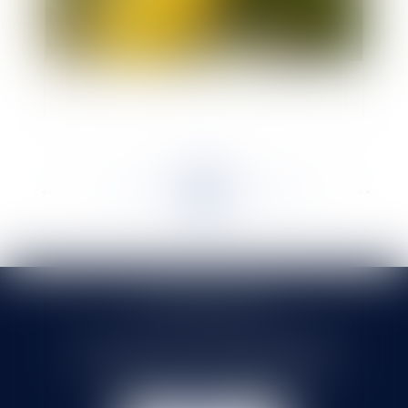
Maïs OGM et affaire Monsanto: annulation des
arrêtés par le Conseil d'Etat
<<
<
...
655
656
657
658
659
660
661
...
>
>>
SELARL HMS JURIS
71 rue Feray - 91100 CORBEIL ESSONNES
Tél :
01 60 90 16 77
- Fax : 01 64 96 76 85