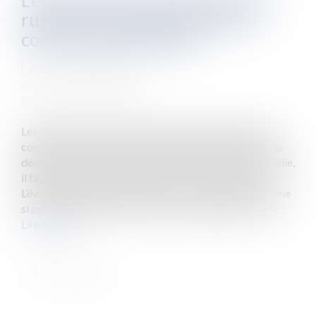
L’évaluation de l’indemnité pour
rupture brutale des relations
commerciales établies
Auteur : VIBERT Olivier
Publié le :
07/03/2019
Source :
www.eurojuris.fr
Les litiges en matière de rupture brutale des relations
commerciales soulèvent, en premier lieu, la question du
délai de préavis mais, si brutalité de la rupture est établie,
il faut aussi évaluer le préjudice né de cette rupture.
L’évaluation du préjudice est une source de débats même
si cette question est désormais bien définie par la juri...
Lire la suite