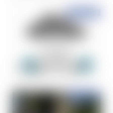
Publié le :
07/03/2019
L’évaluation de l’indemnité pour rupture brutale
des relations commerciales établies
Publié le :
07/03/2019