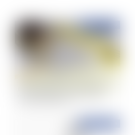
Publié le :
08/03/2019
Ensemble immobilier complexe : dans quelle
mesure un seul permis s’impose pour deux
constructions distinctes ?
Publié le :
08/03/2019