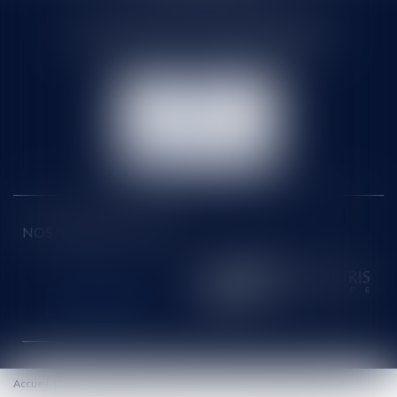
71 rue Feray - 91100 CORBEIL ESSONNES
Tél :
01 60 90 16 77
- Fax : 01 64 96 76 85
NOUS
CONTACTER
NOUS LOCALISER
NOS DERNIERS TWEETS
Accueil
Le cabinet
Équipe
Honoraires
Eurojuris
Actus