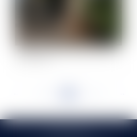
Responsabilité des propriétaires de chiens à
l’origine d’un accident en l’absence de contact
avec la victime
<<
<
...
269
270
271
272
273
274
275
...
>
>>
SELARL HMS JURIS