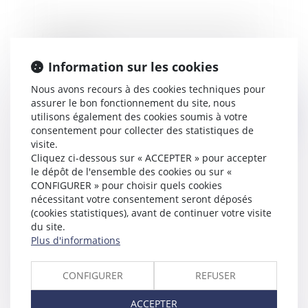
La durée de protection des droits des artistes
interprètes
Information sur les cookies
Nous avons recours à des cookies techniques pour
assurer le bon fonctionnement du site, nous
utilisons également des cookies soumis à votre
Publié le :
26/02/2008
consentement pour collecter des statistiques de
visite.
Cliquez ci-dessous sur « ACCEPTER » pour accepter
le dépôt de l'ensemble des cookies ou sur «
CONFIGURER » pour choisir quels cookies
nécessitant votre consentement seront déposés
(cookies statistiques), avant de continuer votre visite
du site.
Plus d'informations
Le travail le dimanche
CONFIGURER
REFUSER
ACCEPTER