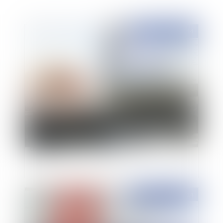
Publié le :
08/10/2014
Jules Ferry 3.0, bâtir une école créative et juste
dans un monde numérique
Publié le :
07/10/2014