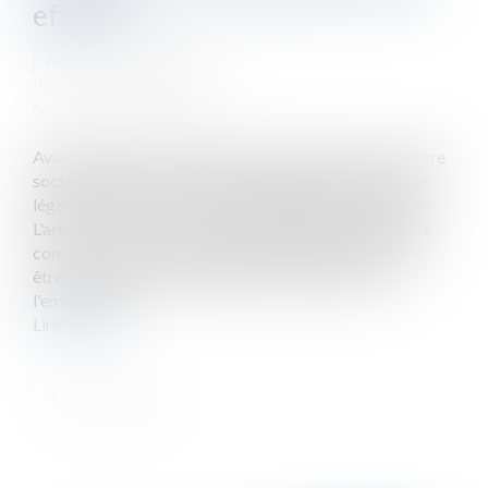
effectif
Auteur : ANTOINE Alain
Publié le :
06/10/2014
Source :
www.eurojuris.fr
Avant d’aborder la jurisprudence rendue par la Chambre
sociale de la Cour de Cassation, rappelons le cadre de
légale de l’astreinte au travail.Définition de l'astreinte :
L'article L. 3121-5 du Code du travail définit l'astreinte
comme une « période pendant laquelle le salarié, sans
être à la disposition permanente et immédiate de
l'employeur, a...
Lire la suite