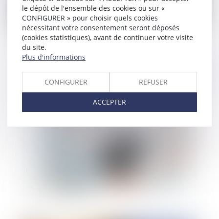
le dépôt de l'ensemble des cookies ou sur «
Constitution de partie civile d'une collectivité
CONFIGURER » pour choisir quels cookies
nécessitant votre consentement seront déposés
(cookies statistiques), avant de continuer votre visite
du site.
Plus d'informations
Publié le :
07/10/2014
CONFIGURER
REFUSER
ACCEPTER
Les conséquences de la prochaine réforme
fiscale en Espagne