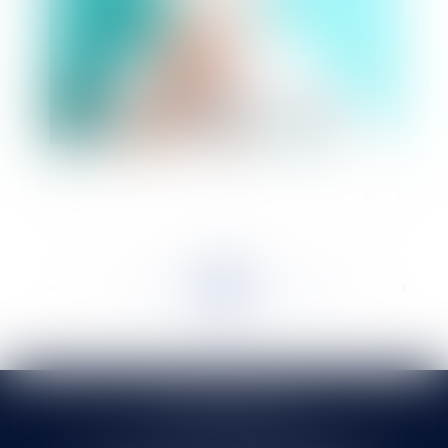
L’astreinte et le temps de travail effectif
<<
<
...
467
468
469
470
471
472
473
...
>
>>
SELARL HMS JURIS