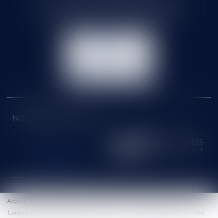
71 rue Feray - 91100 CORBEIL ESSONNES
Tél :
01 60 90 16 77
- Fax : 01 64 96 76 85
NOUS
CONTACTER
NOUS LOCALISER
NOS DERNIERS TWEETS
Accueil
Le cabinet
Équipe
Honoraires
Eurojuris
Actus
Contact
Paiement en ligne
Plan du site
Mentions légales
Articles