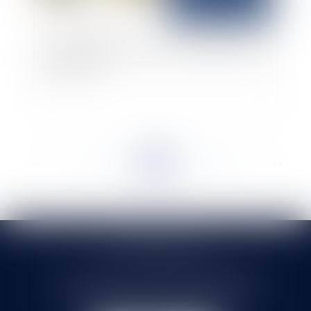
Les contrats avec l’État : un jeu de dupes pour les
collectivités ?
<<
<
...
24
25
26
27
28
29
30
...
>
>>
SELARL HMS JURIS
71 rue Feray - 91100 CORBEIL ESSONNES
Tél :
01 60 90 16 77
- Fax : 01 64 96 76 85