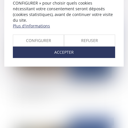
tranquilles braves gens, l’eau monte mais l’Etat
CONFIGURER » pour choisir quels cookies
n’en a cure !
nécessitant votre consentement seront déposés
(cookies statistiques), avant de continuer votre visite
du site.
Plus d'informations
Publié le :
21/07/2025
CONFIGURER
REFUSER
ACCEPTER
Zones constructibles versus zones littorales :
l’épineux conflit
Publié le :
18/07/2025