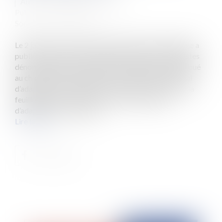
Auteur : DROUINEAU Thomas
Publié le :
22/07/2025
Source :
www.eurojuris.fr
Le 2 juillet, la commission des finances de l’assemblée a
publié un rapport dans lequel deux députés écologistes
dénoncent l’absence d’évaluation du financement alloué
au changement climatique. Le troisième plan national
d’adaptation au changement climatique est en effet la
feuille de route des actions à mener en matière
d’adaptation au changem...
Lire la suite