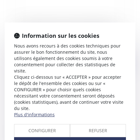
Injonction de payer: la procédure européenne
Information sur les cookies
Nous avons recours à des cookies techniques pour
assurer le bon fonctionnement du site, nous
utilisons également des cookies soumis à votre
Publié le :
07/12/2007
consentement pour collecter des statistiques de
visite.
Cliquez ci-dessous sur « ACCEPTER » pour accepter
le dépôt de l'ensemble des cookies ou sur «
CONFIGURER » pour choisir quels cookies
nécessitant votre consentement seront déposés
(cookies statistiques), avant de continuer votre visite
du site.
Plus d'informations
La société civile pour gérer son bien ou ses biens
CONFIGURER
REFUSER
immobiliers