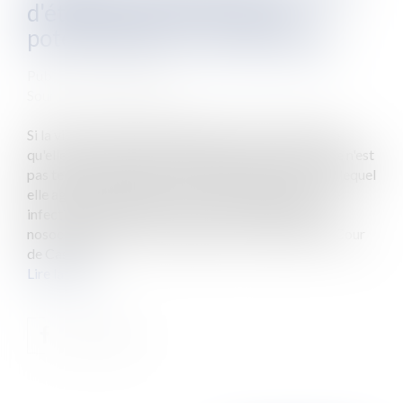
d'établissements de santé
potentiellement responsables
Publié le :
24/02/2011
Source :
www.eurojuris.fr
Si la victime est tenue d'apporter la preuve formelle
qu'elle a fait l’objet d'une infection nosocomiale, elle n'est
pas tenue de démontrer que l'établissement contre lequel
elle agit soit de manière certaine à l'origine de cette
infection.Indemnisation des victimes d'infections
nosocomiales Par un arrêt rendu le 17 juin 2010, la Cour
de Cassati...
Lire la suite