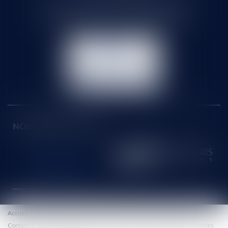
71 rue Feray - 91100 CORBEIL ESSONNES
Tél :
01 60 90 16 77
- Fax : 01 64 96 76 85
NOUS
CONTACTER
NOUS LOCALISER
NOS DERNIERS TWEETS
Accueil
Le cabinet
Équipe
Honoraires
Eurojuris
Actus
Contact
Paiement en ligne
Plan du site
Mentions légales
Articles