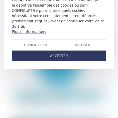
le dépôt de l'ensemble des cookies ou sur «
CONFIGURER » pour choisir quels cookies
Lutte contre le retard de paiement dans les
nécessitant votre consentement seront déposés
transactions commerciales
(cookies statistiques), avant de continuer votre visite
du site.
Plus d'informations
Publié le :
24/02/2011
CONFIGURER
REFUSER
ACCEPTER
La protection des dessins et modèles : l'essentiel
de ce que vous devez savoir