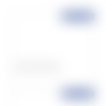
Publié le :
25/02/2011
La charge de l'erreur du juge
Publié le :
24/02/2011