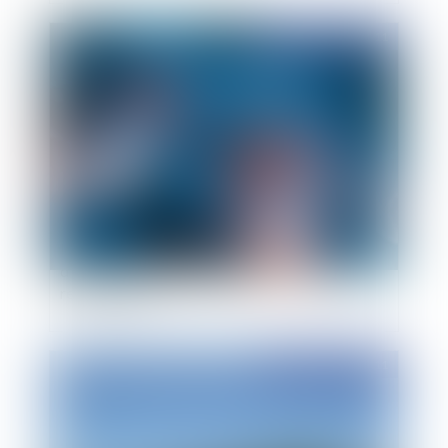
Publié le :
24/02/2011
Infection nosocomiale: pluralité
d'établissements de santé potentiellement
responsables
Publié le :
23/02/2011