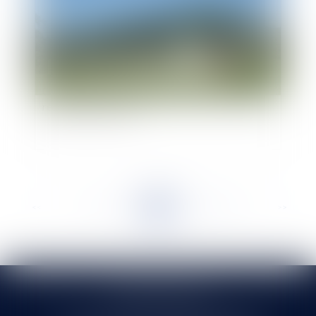
Contrôle des structures et régime déclaratif: le
régime enfin précisé
<<
<
...
715
716
717
718
719
720
721
...
>
>>
SELARL HMS JURIS