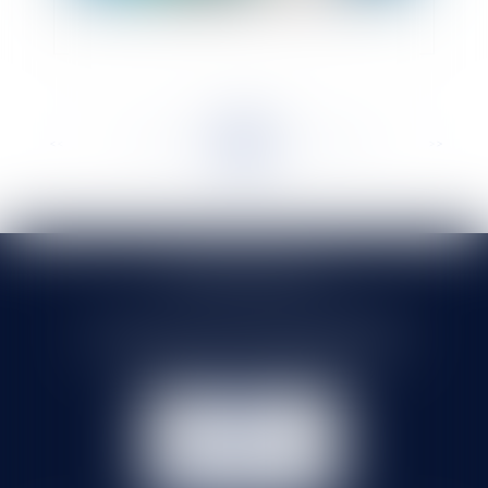
<<
<
...
286
287
288
289
290
291
292
...
>
>>
SELARL HMS JURIS
71 rue Feray - 91100 CORBEIL ESSONNES
Tél :
01 60 90 16 77
- Fax : 01 64 96 76 85
NOUS
CONTACTER
NOUS LOCALISER