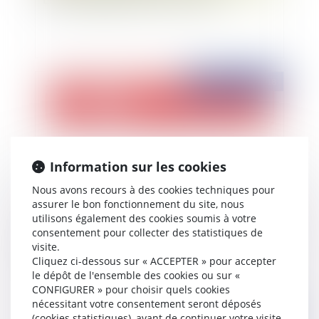
Publié le :
05/11/2018
Information sur les cookies
Nous avons recours à des cookies techniques pour
assurer le bon fonctionnement du site, nous
utilisons également des cookies soumis à votre
consentement pour collecter des statistiques de
Incendie propagé à un local commercial et
visite.
garantie de l'assureur du bailleur
Cliquez ci-dessous sur « ACCEPTER » pour accepter
le dépôt de l'ensemble des cookies ou sur «
CONFIGURER » pour choisir quels cookies
nécessitant votre consentement seront déposés
Publié le :
05/11/2018
(cookies statistiques), avant de continuer votre visite