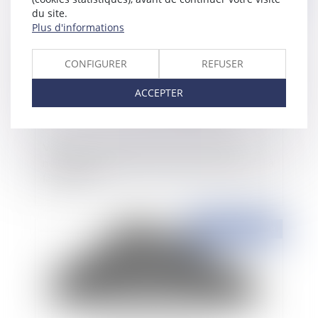
du site.
Plus d'informations
CONFIGURER
REFUSER
ACCEPTER
Validité de l'arrêt de la prise en charge des
mensualités de prêts lorsque l’assuré est admis à
la retraite ?
Publié le :
30/10/2018