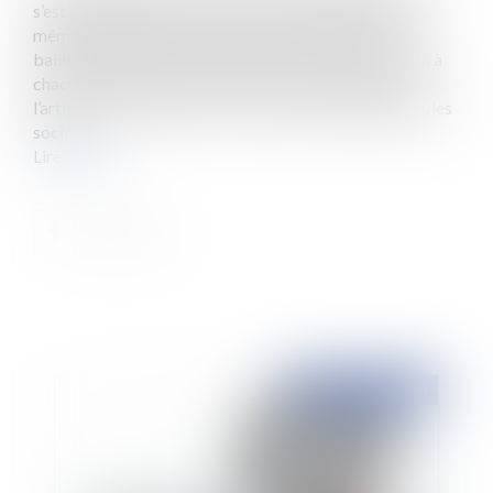
s’est propagé aux locaux pris à bail exploités dans le
même immeuble par des sociétés commerciales. La
bailleresse a notifié la résiliation de plein droit du bail à
chacune des sociétés locataires sur le fondement de
l’article 1722 du Code Civil. Plusieurs mois plus tard, les
socié...
Lire la suite
Publié le :
06/11/2018