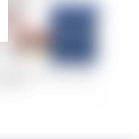
Publié le :
22/09/2025
garantie des salaires (AGS) en cas de faillites
ansnationales