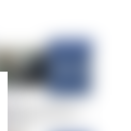
Publié le :
29/09/2025
 apports de la loi du 9 juillet 2025 qui
force la lutte contre la violence routière en
ant les délits d’homicide routier et de
essures routières