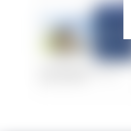
Publié le :
26/09/
Preuve de l’imputabilité du dommage et
garantie RC décennale