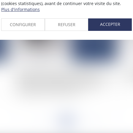
(cookies statistiques), avant de continuer votre visite du site.
2025
Plus d'informations
Publié le :
25/09/2025
ACCEPTER
CONFIGURER
REFUSER
Une donation-partage attribuant à trois
La 
gratifiés à la fois des biens en pleine propriété et
tr
des biens en indivision risque-t-elle d’être
requalifiée en donation simple ?
<<
<
...
20
21
22
23
24
25
26
...
>
>>