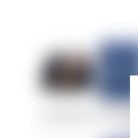
Publié le :
30/09/
Responsabilité de l’avocat conseil fiscal : quel
est la portée du devoir de conseil et de prude
?