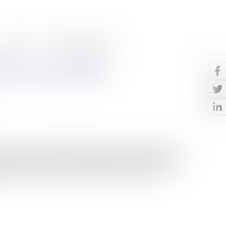
Contact
Paiement en ligne
) en cas de faillites
ement ou de liquidation judiciaire de l’employeur est
ponibles pour payer aux salariés les créances résultant
 être mise en œuvre. Le régime de la garantie des