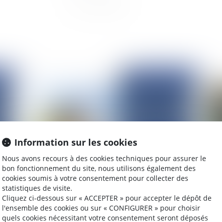
2025
Publié le :
30/09/2025
Information sur les cookies
Nous avons recours à des cookies techniques pour assurer le
bon fonctionnement du site, nous utilisons également des
cookies soumis à votre consentement pour collecter des
le
Responsabilité du maître de l’ouvrage et
Les
statistiques de visite.
nce
désordres constructifs
ren
Cliquez ci-dessous sur « ACCEPTER » pour accepter le dépôt de
cré
l'ensemble des cookies ou sur « CONFIGURER » pour choisir
bl
quels cookies nécessitant votre consentement seront déposés