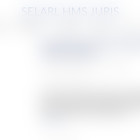
SELARL HMS JURIS
pe
Compétences
Honoraires
Eurojuris
Actus
La garantie des salaires (AGS
transnationales
Auteur : BLANC DE LA NAULTE Agathe
Publié le :
22/09/2025
Source :
www.eurojuris.fr
Lorsqu’une procédure de sauvegarde, de redress
ouverte et que l’employeur n’a pas les fonds dis
de leur contrat de travail, la garantie AGS peut
salaires (AGS) permet alors de garantir le...
Lire la suite