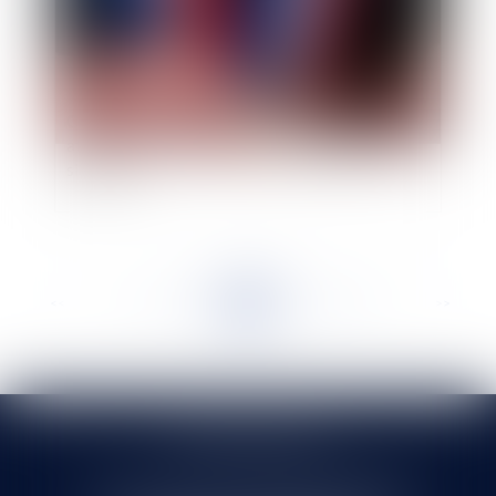
Contrat conclu au nom d’une commune :
attention à vérifier les pouvoirs du maire
signataire
<<
<
...
261
262
263
264
265
266
267
...
>
>>
SELARL HMS JURIS
71 rue Feray - 91100 CORBEIL ESSONNES