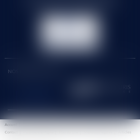
Tél :
01 60 90 16 77
- Fax : 01 64 96 76 85
NOUS
CONTACTER
NOUS LOCALISER
NOS DERNIERS TWEETS
Accueil
Le cabinet
Équipe
Honoraires
Eurojuris
Actus
Contact
Paiement en ligne
Plan du site
Mentions légales
Articles