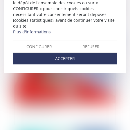
le dépôt de l'ensemble des cookies ou sur «
Le point de départ délai de forclusion biennale
CONFIGURER » pour choisir quels cookies
en matière de crédit à la consommation en cas
nécessitant votre consentement seront déposés
de plans conventionnel de redressement
(cookies statistiques), avant de continuer votre visite
successifs
du site.
Plus d'informations
Publié le :
09/05/2019
CONFIGURER
REFUSER
ACCEPTER
Je souhaite louer ma résidence principale :
comment procéder ?