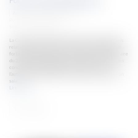
Focus sur les forfaits jours
Auteur : GAUTHIER Sébastien
Publié le :
07/05/2019
Source :
www.eurojuris.fr
La Cour de Cassation revient sur deux points essentiels
relativement aux salariés soumis à des conventions de
forfait annuel en jours de travail. Dans la première affaire
du 27 mars 2019, les juges se sont penchés sur l’une des
conditions essentielles des forfaits jours à savoir
l’autonomie dont doit disposer le salarié. En l’espèce, un
sala...
Lire la suite