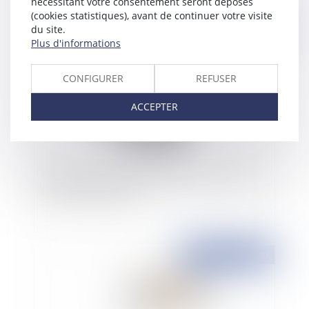
nécessitant votre consentement seront déposés
(cookies statistiques), avant de continuer votre visite
du site.
Publié le :
08/12/2020
Plus d'informations
CONFIGURER
REFUSER
ACCEPTER
Fiscalité et occupation domaniale : Chambord
fait de la résistance !
Publié le :
08/12/2020