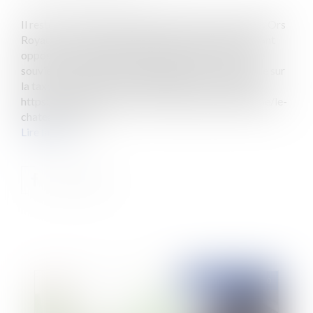
Il reste à Chambord le délicieux parfum suranné des Ors
Royaux. L'on sait que plusieurs décisions de justice ont
opposé la commune de Chambord à l'Etat, et l'on se
souvient notamment des échanges ainsi mis en place sur
la taxe foncière des propriétés bâties et non bâties.
https://www.lesechos.fr/pme-regions/actualite-pme/le-
chateau-de-cha...
Lire la suite
Publié le :
11/12/2020