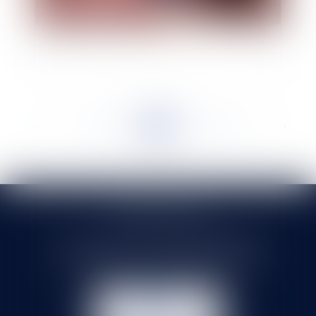
Le remplacement du maire empêché dans la
plénitude de ses fonctions
<<
<
...
187
188
189
190
191
192
193
...
>
>>
SELARL HMS JURIS
71 rue Feray - 91100 CORBEIL ESSONNES
Tél :
01 60 90 16 77
- Fax : 01 64 96 76 85
NOUS