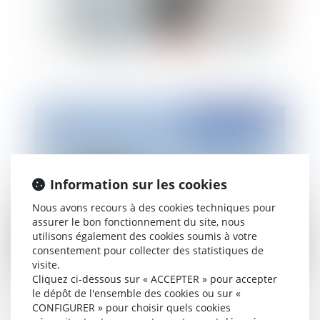
L'occupation domaniale au défi du COVID-19
Publié le :
10/12/2020
Information sur les cookies
Nous avons recours à des cookies techniques pour
assurer le bon fonctionnement du site, nous
utilisons également des cookies soumis à votre
consentement pour collecter des statistiques de
visite.
Du facultatif au provisoire ou la variabilité de
Cliquez ci-dessous sur « ACCEPTER » pour accepter
l’opposabilité de la publicité foncière
le dépôt de l'ensemble des cookies ou sur «
CONFIGURER » pour choisir quels cookies