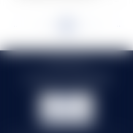
<<
<
...
78
79
80
81
82
83
84
...
>
>>
SELARL HMS JURIS
71 rue Feray - 91100 CORBEIL ESSONNES
Tél :
01 60 90 16 77
- Fax : 01 64 96 76 85
NOUS
CONTACTER
NOUS LOCALISER