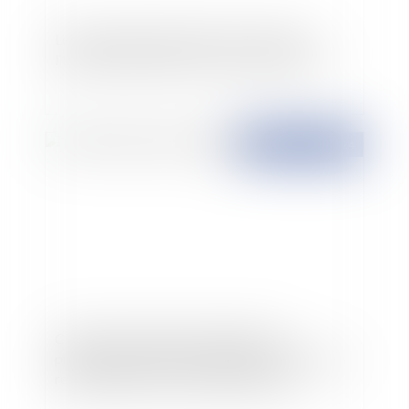
Le manque de préparation des communes
littorales françaises au recul du trait de côte
Publié le :
22/03/2024
Conflits de voisinage : Adoption de la
proposition de loi visant à adapter le droit de la
responsabilité civile aux enjeux actuels