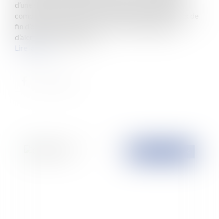
d’une société et de fournir une aide pour établir les
comptes annuels et les documents sociaux et fiscaux de
fin d’exercice, son devoir de conseil n’implique pas
d’alerter les dirigeants su...
Lire la suite
Publié le :
26/03/2024