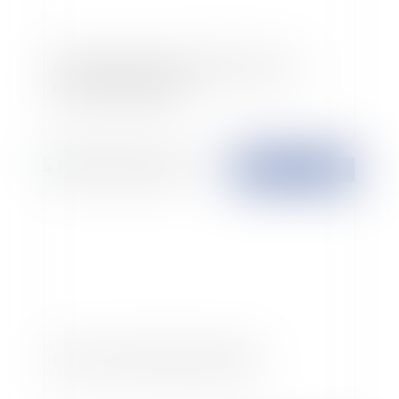
Proposer un CDI à un salarié en CDD : de
nouvelles obligations
Publié le :
26/03/2024
Podcast sur l'éducateur spécialisé