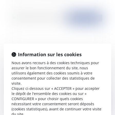
Publié le :
25/03/2024
Information sur les cookies
Nous avons recours à des cookies techniques pour
assurer le bon fonctionnement du site, nous
La convention de forfait-jours est privée d’effet
utilisons également des cookies soumis à votre
consentement pour collecter des statistiques de
en cas de retard de l’employeur dans
visite.
l’organisation de l’entretien annuel, même justifié
Cliquez ci-dessous sur « ACCEPTER » pour accepter
par des contraintes internes
le dépôt de l'ensemble des cookies ou sur «
CONFIGURER » pour choisir quels cookies
Publié le :
25/03/2024
nécessitant votre consentement seront déposés
(cookies statistiques), avant de continuer votre visite
du site.