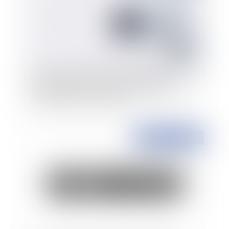
Quid de l’appréciation par une juridiction
administrative, de l’intervention du défenseur
des droits dans une instance ?
Publié le :
06/08/2021