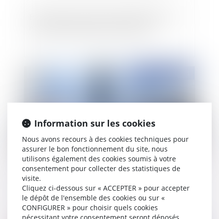
Bail commercial : refus de renouvellement et
montant de l’indemnité d’occupation
Publié le :
05/08/2021
Information sur les cookies
Nous avons recours à des cookies techniques pour
assurer le bon fonctionnement du site, nous
utilisons également des cookies soumis à votre
consentement pour collecter des statistiques de
Entrée en vigueur de la réforme des sûretés : Ce
visite.
qu’il faut retenir !
Cliquez ci-dessous sur « ACCEPTER » pour accepter
le dépôt de l'ensemble des cookies ou sur «
CONFIGURER » pour choisir quels cookies
nécessitant votre consentement seront déposés