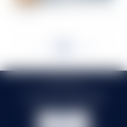
Le pass sanitaire à l'épreuve du droit de l'Union
Européenne
<<
<
...
163
164
165
166
167
168
169
...
>
>>
SELARL HMS JURIS
71 rue Feray - 91100 CORBEIL ESSONNES
Tél :
01 60 90 16 77
- Fax : 01 64 96 76 85
NOUS
CONTACTER