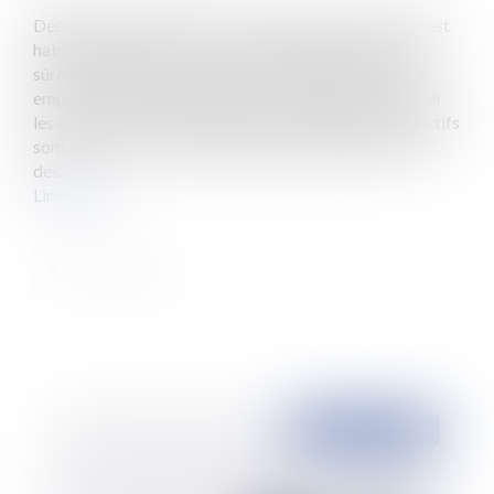
Depuis la loi Pacte du 22 mai 2019, le gouvernement est
habilité à légiférer par voie d’ordonnance le droit des
sûretés. Ni une ni deux, le pouvoir règlementaire s’est
emparé de cette prérogative et a commencé à dessiner
les contours d’une réforme attendue (?) dont les objectifs
sont louables : clarifier, améliorer la lisibilité du droit
des...
Lire la suite
Publié le :
10/08/2021