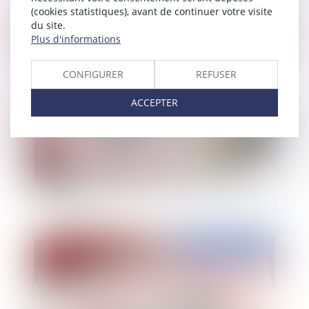
(cookies statistiques), avant de continuer votre visite
Publié le :
30/07/2021
du site.
Plus d'informations
CONFIGURER
REFUSER
ACCEPTER
Un agent en décharge totale d'activité doit
bénéficier du maintien forfaitaire pour travail
des dimanches
Publié le :
23/07/2021