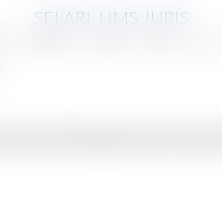
SELARL HMS JURIS
pe
Compétences
Honoraires
Eurojuris
Actus
’acquiert par l’enregistrement qui produit ses effets à compter de 
 la marque est un acte administratif qui confère à son titulaire un