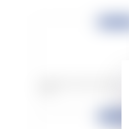
Publié le :
16/05/
Acquisition from an insolvent company in
France
Publié le :
01/04/