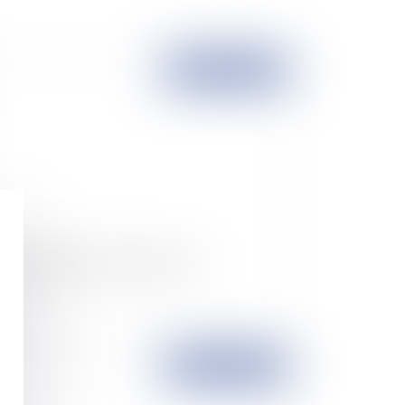
Publié le :
01/04/2006
 prêt à usage d'un immeuble rural
Publié le :
01/03/2006