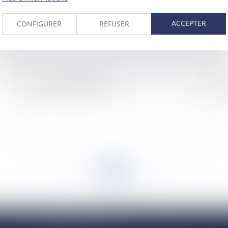
ACCEPTER
CONFIGURER
REFUSER
L'arrêt LEROY MERLIN
Le
<<
<
...
984
985
986
987
988
989
990
...
>
>>