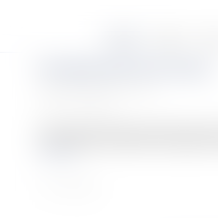
Accueil
Le cabinet
Équi
L'enregistrement d'une marque
Auteur : GAUCHER-PIOLA Alexis
Publié le :
01/04/2006
Source :
www.eurojuris.fr
Les droits qui en découlentLa propriété d’une marque s
10 ans indéfiniment renouvelable car l’enregistrement de
Lire la suite