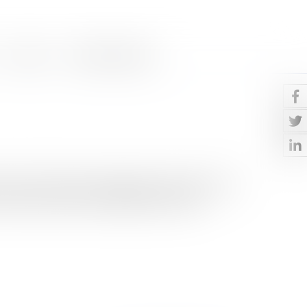
Contact
Paiement en ligne
F de 75 %.En effet, le législateur a étendu à l’ISF le
ervation de titres, lequel régime a été exp...