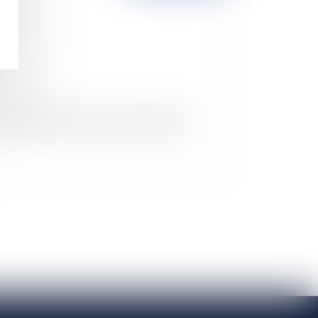
 désendettement des rapatriés d'Algérie