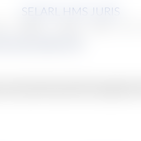
SELARL HMS JURIS
pe
Compétences
Honoraires
Eurojuris
Actus
tres de sociétés et ISF
ous certaines conditions, d’une réduction de la base imposable à l’IS
droits de mutation à titre gratuit et fondé sur l’engagement de cons