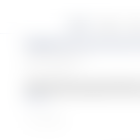
Accueil
Le cabinet
Équi
Engagement de conservation de ti
Auteur : HUGUENIN Pascal
Publié le :
08/02/2007
Source :
www.eurojuris.fr
Un régime de faveurLes titres de sociétés bénéficient, s
régime d’exonération partielle applicable en matière de 
Lire la suite