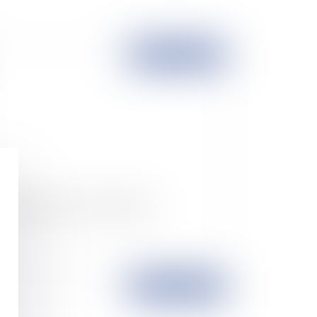
Publié le :
15/02/2007
s PME de croissance ou gazelles
Publié le :
05/02/2007