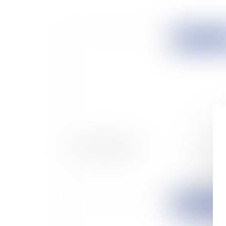
Publié le :
28/02/
Les OGM et le droit
Publié le :
15/02/