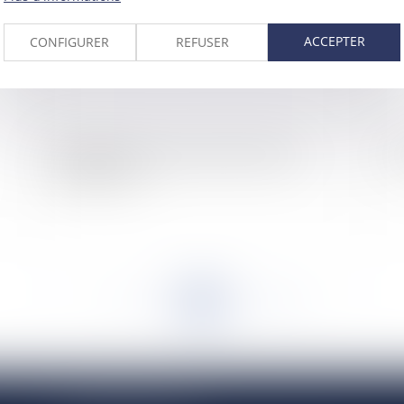
ACCEPTER
CONFIGURER
REFUSER
Engagement de conservation de titres de
Le
sociétés et ISF
<<
<
...
977
978
979
980
981
982
983
...
>
>>