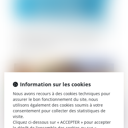
Employeurs : la prise en charge des amendes
pour infraction routière de vos salariés est
soumise à charges
Publié le :
10/04/2017
Information sur les cookies
Nous avons recours à des cookies techniques pour
assurer le bon fonctionnement du site, nous
utilisons également des cookies soumis à votre
consentement pour collecter des statistiques de
visite.
Cliquez ci-dessous sur « ACCEPTER » pour accepter
le dépôt de l'ensemble des cookies ou sur «
La modernisation de la médecine du travail