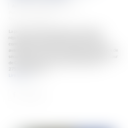
Auteur : BERTHOME Anne-Gaelle
Publié le :
11/04/2017
Source :
www.eurojuris.fr
La prise en charge, par l’employeur, des amendes
réprimant une contravention au Code de la route,
commise par un salarié de l’entreprise, constitue un
avantage et doit, à ce titre, est assujettie à cotisations de
sécurité sociale. Telle est la position affirmée par la Cour
de Cassation, dans un arrêt du 9 mars 2017 (n°15-
27538), validant par...
Lire la suite