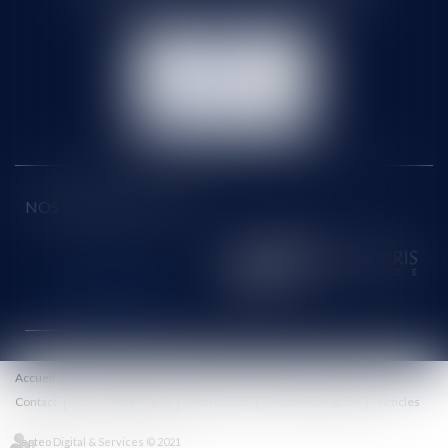
NOUS
CONTACTER
NOUS LOCALISER
NOS DERNIERS TWEETS
Accueil
Le cabinet
Équipe
Honoraires
Eurojuris
Actus
Contact
Paiement en ligne
Plan du site
Mentions légales
Articles
Septeo Digital & Services © 2021