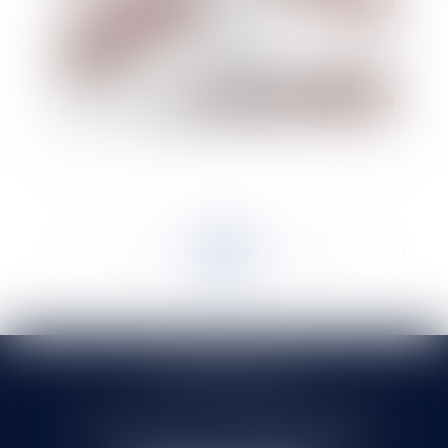
Les pouvoirs du débiteur dans le cadre des
ventes sur liquidation judiciaire
<<
<
...
356
357
358
359
360
361
362
...
>
>>
SELARL HMS JURIS
71 rue Feray - 91100 CORBEIL ESSONNES
Tél :
01 60 90 16 77
- Fax : 01 64 96 76 85