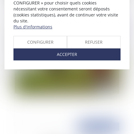
considérée comme un trouble anormal du
CONFIGURER » pour choisir quels cookies
voisinage ?
nécessitant votre consentement seront déposés
(cookies statistiques), avant de continuer votre visite
du site.
Plus d'informations
Publié le :
03/12/2020
CONFIGURER
REFUSER
ACCEPTER
La surveillance par drones de Paris est illégale
Publié le :
01/12/2020