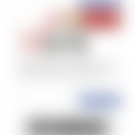
Publié le :
03/12/2020
Elections municipales : une définition rénovée de
"l'élément nouveau de polémique électorale"
Publié le :
03/12/2020