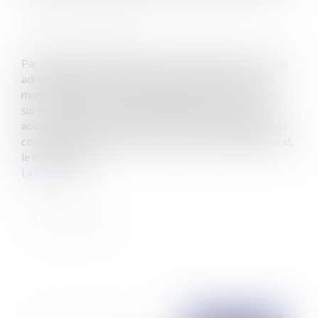
Auteurs : DROUINEAU Thomas, PORCHET Thomas
Publié le :
03/12/2020
Source :
www.eurojuris.fr
Par un jugement n° 2000743 du 25 juin 2020, le tribunal
administratif de Poitiers avait annulé les élections
municipales qui se s’étaient déroulées le 15 mars 2020
sur la commune d’Esnandes en Charente-Maritime,
acquises dès le 1er tour. En application des dispositions
combinées des articles L. 48-2 et L. 49 du code électoral,
le tribunal adm...
Lire la suite