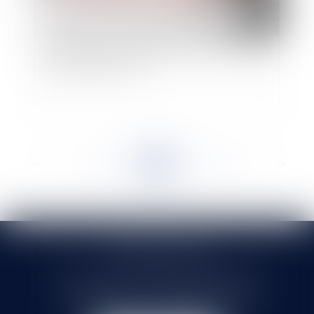
Règlement du prix d’adjudication : Après l’heure,
c’est toujours l’heure… !
<<
<
...
188
189
190
191
192
193
194
...
>
>>
SELARL HMS JURIS
71 rue Feray - 91100 CORBEIL ESSONNES
Tél :
01 60 90 16 77
- Fax : 01 64 96 76 85