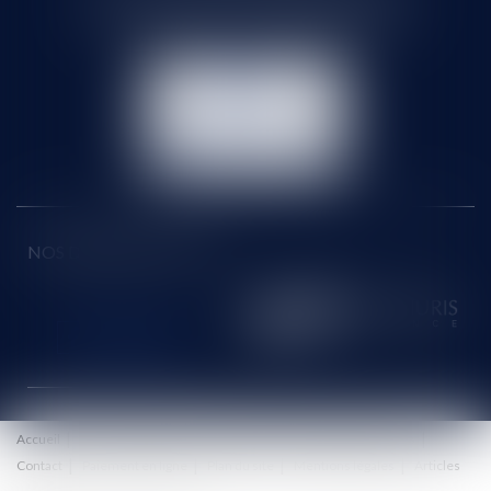
Tél :
01 60 90 16 77
- Fax : 01 64 96 76 85
NOUS
CONTACTER
NOUS LOCALISER
NOS DERNIERS TWEETS
Accueil
Le cabinet
Équipe
Honoraires
Eurojuris
Actus
Contact
Paiement en ligne
Plan du site
Mentions légales
Articles