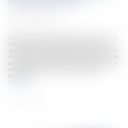
cas de vente sur saisie
Auteur : MERABET Nasser
Publié le :
06/02/2024
Source :
www.eurojuris.fr
Dans une décision du 3 novembre 2023 (Pourvoi 22 – 17
505 FS-B) la Cour de cassation a eu l’occasion de faire
application des dispositions de l’article L 145 – 46 – 1 du
code de commerce relatif au droit de préférence légal du
preneur, lorsque le propriétaire d’un local commercial ou
artisanal envisage de le vendre dans l’hypothèse
particulière...
Lire la suite