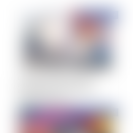
Publié le :
06/02/2024
Le vendeur qui se comporte comme un
professionnel de la construction est
irréfragablement réputé connaître le vice
affectant le bien vendu
Publié le :
06/02/2024