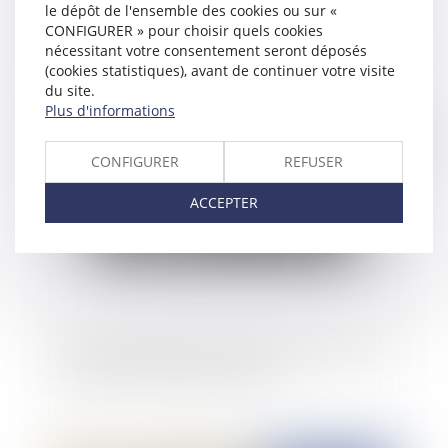
le dépôt de l'ensemble des cookies ou sur «
Suivi de travaux de copropriété : responsabilité
CONFIGURER » pour choisir quels cookies
du syndic qui n’accomplit pas toutes les
nécessitant votre consentement seront déposés
diligences lui incombant
(cookies statistiques), avant de continuer votre visite
du site.
Plus d'informations
Publié le :
06/02/2024
CONFIGURER
REFUSER
ACCEPTER
Le droit de préférence du locataire commercial
écarté en cas de vente sur saisie