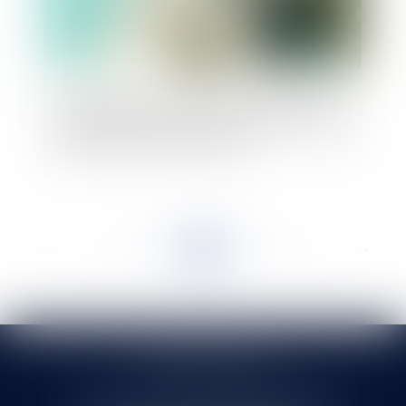
Clarification des conditions d’indemnisation du
candidat irrégulièrement évincé de la procédure
d’attribution d’un contrat public
<<
<
...
87
88
89
90
91
92
93
...
>
>>
SELARL HMS JURIS
71 rue Feray - 91100 CORBEIL ESSONNES