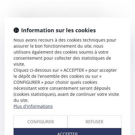
Domiciliation des personnes sans domicile
stable
Information sur les cookies
Nous avons recours à des cookies techniques pour
assurer le bon fonctionnement du site, nous
utilisons également des cookies soumis à votre
Publié le :
08/08/2007
consentement pour collecter des statistiques de
visite.
Cliquez ci-dessous sur « ACCEPTER » pour accepter
le dépôt de l'ensemble des cookies ou sur «
CONFIGURER » pour choisir quels cookies
nécessitant votre consentement seront déposés
(cookies statistiques), avant de continuer votre visite
du site.
Plus d'informations
La nécessaire autorisation préalable aux travaux
CONFIGURER
REFUSER
ACCEPTER