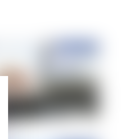
Publié le :
23/03/2022
gital Market Act : Les Américains en rêvent ?
 Européens le font !