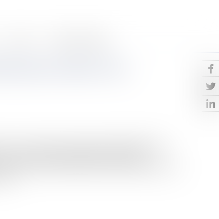
Contact
Paiement en ligne
ricains en rêvent ? Les
vent sur la proposition européenne de Digital Market
m Cook, le patron d’Apple, affirmant que les
péen, pouvant conduire à imposer des alternatives à la
 la...