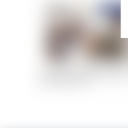
Publié le :
18/03/
La conciliation dans le cadre d'un désaccord
entre un médecin coordonnateur d'un EHPAD
son autorité hiérarchique