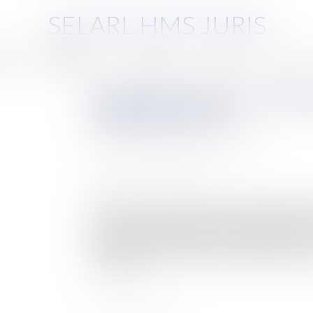
SELARL HMS JURIS
pe
Compétences
Honoraires
Eurojuris
Actus
Digital Market Act : Les Amé
Européens le font !
Auteur : AUGAGNEUR Luc-Marie
Publié le :
23/03/2022
Source :
www.eurojuris.fr
L’idée peut surprendre, tant les critiques pleu
Act. On se souvient, notamment, de celles de Ti
obligations prévues par le futur règlement euro
seule plateformes AppStore, risquerait de nuire à
Lire la suite