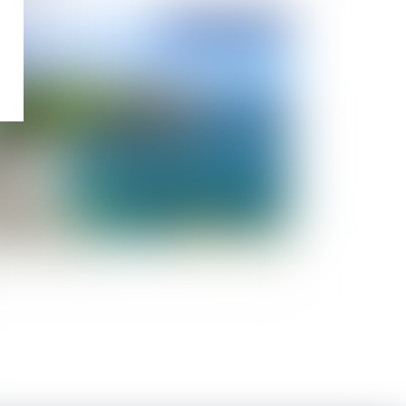
Publié le :
14/03/2022
recul du trait de côte : les apports de la Loi
mat et résilience