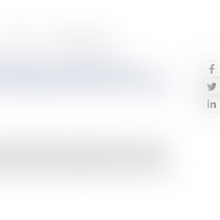
Contact
Paiement en ligne
ce grave et spécial d'une
a réalisation de travaux publics
ublics engendre des perturbations dans les activités
 jurisprudence constante que les riverains des voies
aux travaux publics d’aménagement ou de réfection de