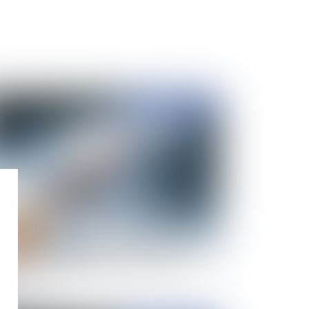
Publié le :
21/01/2021
ppréciation par le juge disciplinaire d'une
ition de principe hostile à la vaccination