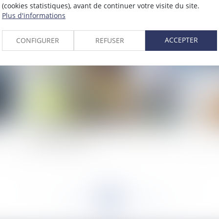
(cookies statistiques), avant de continuer votre visite du site.
2021
Plus d'informations
Publié le :
15/01/2021
ACCEPTER
CONFIGURER
REFUSER
es
La démonstration du préjudice grave et spécial
Le 
 du
d'une entreprise dans le cadre de la réalisation
que
de travaux publics
<<
<
...
184
185
186
187
188
189
190
...
>
>>