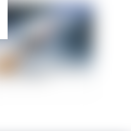
Publié le :
14/01/2021
vaccin covid-19 et le milieu des entreprises :
lles sont les obligations ?