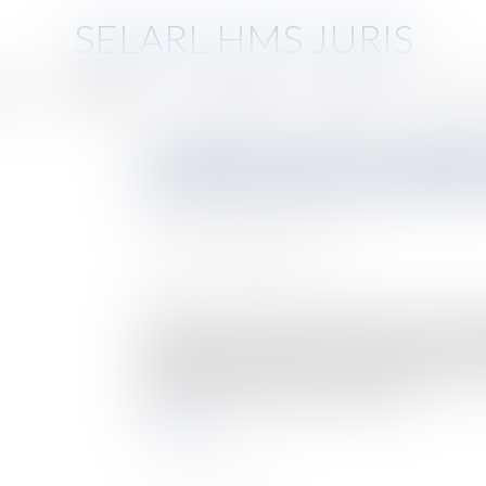
SELARL HMS JURIS
pe
Compétences
Honoraires
Eurojuris
Actus
La démonstration du préjudi
entreprise dans le cadre de l
Auteur : PORCHET Thomas
Publié le :
15/01/2021
Source :
www.eurojuris.fr
Il n’est pas rare que la réalisation de travaux p
économiques des tiers à ces ouvrages. Il est de
publiques ont la qualité de tiers par rapport 
ces voies. Si les tiers subissent un do...
Lire la suite