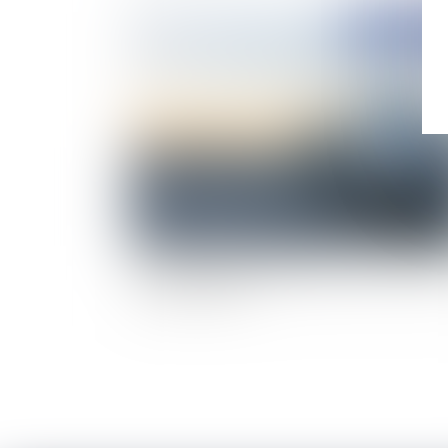
Publié le :
18/01/
Test covid-19 et septaine post aériens : quell
sont les nouvelles obligations après le décret
15 janvier 2021 ?