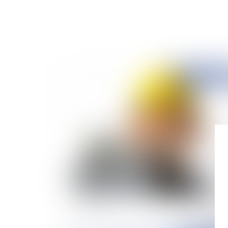
Publié le :
26/01/
Recours entre coobligés : la résistance
s'organise !