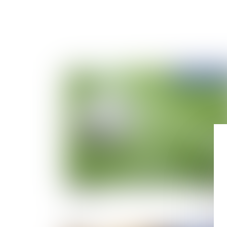
Publié le :
15/06/
Dirigeant d’association sportive : une discipli
à risque