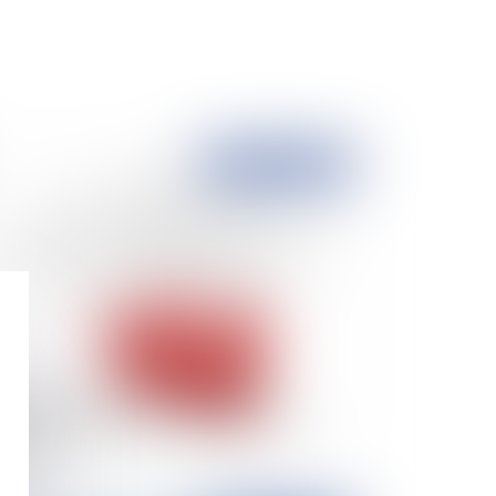
Publié le :
14/06/2021
reprises en difficulté : quelles sont les
cédures spécifiques de sortie de la crise
vid-19 ?