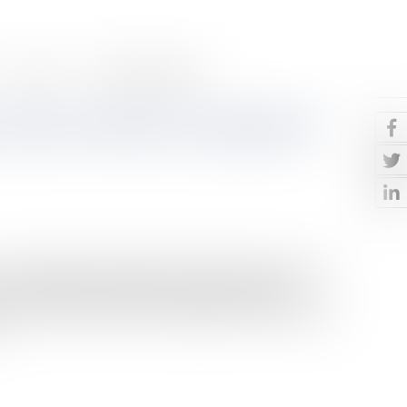
Contact
Paiement en ligne
saisi est-elle de la compétence
e contestation de la mesure d’exécution n’est pas de la
, 15 avril 2021 (19-20281) A l’issue d’une longue
ienne déclarée fondée en réintégration d’un immeuble