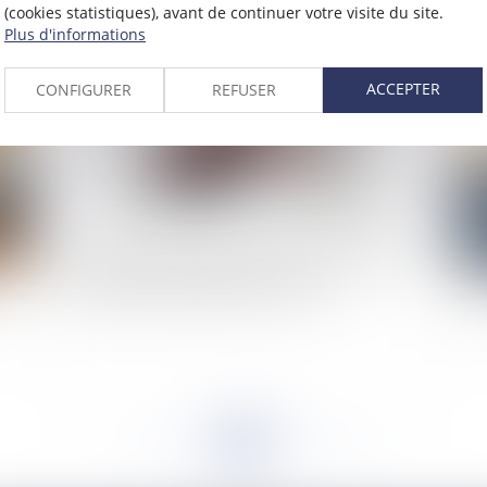
(cookies statistiques), avant de continuer votre visite du site.
2021
Plus d'informations
Publié le :
11/06/2021
ACCEPTER
CONFIGURER
REFUSER
La demande indemnitaire du saisi est-elle de la
Pa
un
compétence du juge de l’exécution ?
vo
<<
<
...
168
169
170
171
172
173
174
...
>
>>