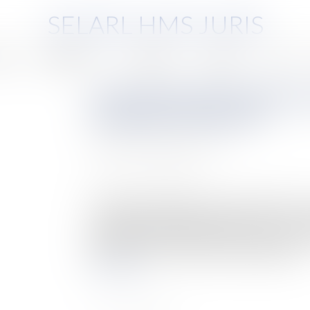
SELARL HMS JURIS
pe
Compétences
Honoraires
Eurojuris
Actus
La demande indemnitaire du 
du juge de l’exécution ?
Auteur : PROVANSAL Alain
Publié le :
11/06/2021
Source :
www.eurojuris.fr
La demande indemnitaire du saisi n’étant pas un
compétence du juge de l’exécution. Cass. Civ. 2
procédure, ayant commencé par une action paul
apporté par une caution personne physique à...
Lire la suite