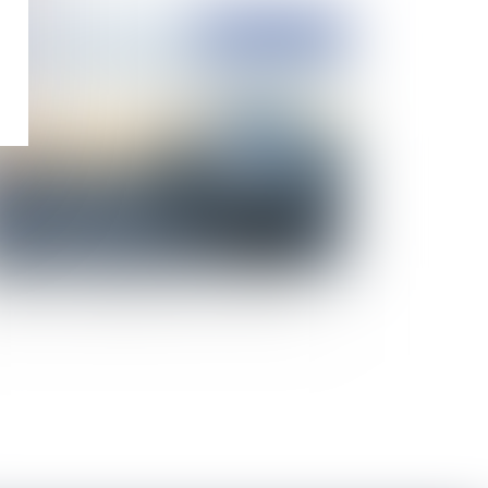
Publié le :
10/06/2021
ss vaccinal : sésame ou trompe l'oeil pour
yager ? Décryptage du décret 7 juin 2021