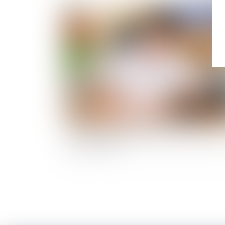
Publié le :
11/06/
Contentieux disciplinaire des médecins : un
praticien ne peut pas antidater ou postdater 
arrêt de travail