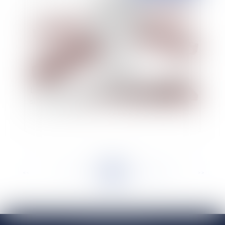
La saisie immobilière est-elle soluble dans le
surendettement ?
<<
<
...
176
177
178
179
180
181
182
...
>
>>