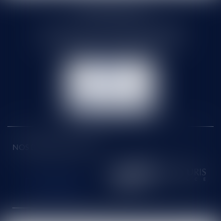
SELARL HMS JURIS
71 rue Feray - 91100 CORBEIL ESSONNES
Tél :
01 60 90 16 77
- Fax : 01 64 96 76 85
NOUS
CONTACTER
NOUS LOCALISER
NOS DERNIERS TWEETS