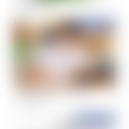
application de la loi
Publié le :
01/04/2021
Contentieux disciplinaire des médecins : la
qualification juridique du certificat de
complaisance
Publié le :
01/04/2021