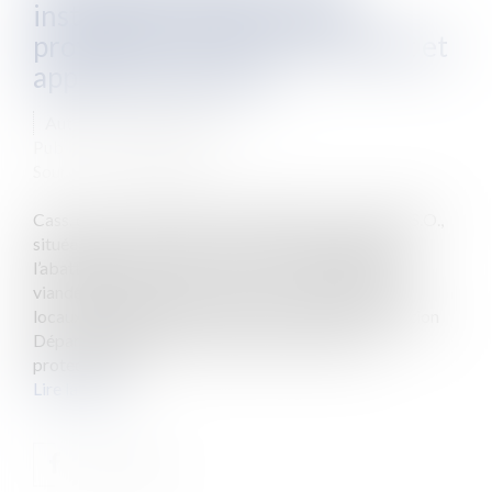
installation classée pour la
protection de l'environnement et
application de la loi
Auteur : Launay Clément
Publié le :
06/04/2021
Source :
www.eurojuris.fr
Cass. crim., 5 janv. 2021, n° 20-80.972 La société A.S.O.,
située dans le Tarn et Garonne est spécialisée dans
l’abattage, la découpe et la commercialisation de la
viande bovine, porcine et ovine. Le 7 avril 2016, ses
locaux d’exploitation ont été contrôlés par la Direction
Départementale de la cohésion sociale et de la
protection de...
Lire la suite