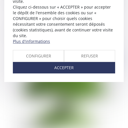
visite.
Cliquez ci-dessous sur « ACCEPTER » pour accepter
le dépôt de l'ensemble des cookies ou sur «
CONFIGURER » pour choisir quels cookies
nécessitant votre consentement seront déposés
Le décret du portant création du statut des
(cookies statistiques), avant de continuer votre visite
praticiens associés est paru au journal officiel du
du site.
1er avril 2021
Plus d'informations
CONFIGURER
REFUSER
Publié le :
06/04/2021
ACCEPTER
Délit d'exploitation d'une installation classée
pour la protection de l'environnement et