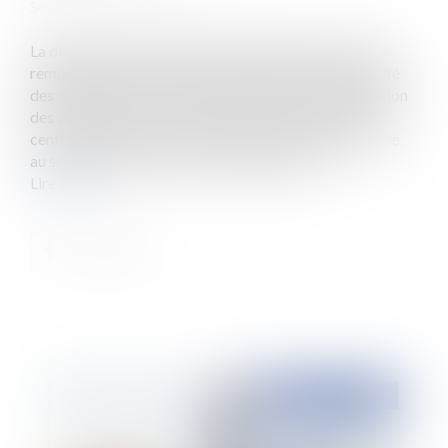
Source :
www.eurojuris.fr
La déclaration sociale nominative (DSN) a vocation à
remplacer progressivement d’ici 2016 la quasi-totalité
des déclarations sociales des employeurs.Simplification
des déclarations sociales La DSN a pour objectif de
centraliser toutes les déclarations relatives à un salarié
au sein d’un même fichier pour alléger la cha...
Lire la suite
Publié le :
11/07/2013