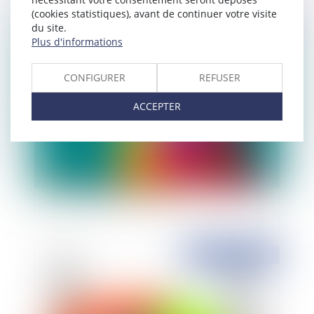
(cookies statistiques), avant de continuer votre visite
Publié le :
10/07/2013
du site.
Plus d'informations
CONFIGURER
REFUSER
ACCEPTER
L'abrogation d'une carte communale nécessite-
t-elle une enquête publique ?
Publié le :
09/07/2013