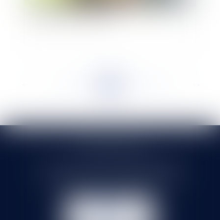
Seul le coût des équipements propres peut être
supporté par le lotisseur
<<
<
...
546
547
548
549
550
551
552
...
>
>>
SELARL HMS JURIS
71 rue Feray - 91100 CORBEIL ESSONNES
Tél :
01 60 90 16 77
- Fax : 01 64 96 76 85
NOUS
CONTACTER