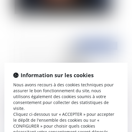
Procédure d'appel et délais
Publié le :
10/07/2013
Information sur les cookies
Nous avons recours à des cookies techniques pour
assurer le bon fonctionnement du site, nous
utilisons également des cookies soumis à votre
consentement pour collecter des statistiques de
visite.
Modifications apportées aux mentions
Cliquez ci-dessous sur « ACCEPTER » pour accepter
manuscrites dans les engagements de caution
le dépôt de l'ensemble des cookies ou sur «
CONFIGURER » pour choisir quels cookies
nécessitant votre consentement seront déposés