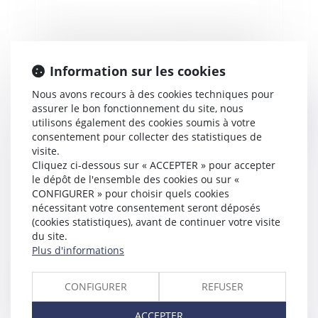
Comment résilier son abonnement à internet?
Information sur les cookies
Nous avons recours à des cookies techniques pour
assurer le bon fonctionnement du site, nous
utilisons également des cookies soumis à votre
Publié le :
01/04/2008
consentement pour collecter des statistiques de
visite.
Cliquez ci-dessous sur « ACCEPTER » pour accepter
le dépôt de l'ensemble des cookies ou sur «
CONFIGURER » pour choisir quels cookies
nécessitant votre consentement seront déposés
(cookies statistiques), avant de continuer votre visite
du site.
Plus d'informations
Imposition d'époux séparés de biens avec
CONFIGURER
REFUSER
société d'acquêts
ACCEPTER