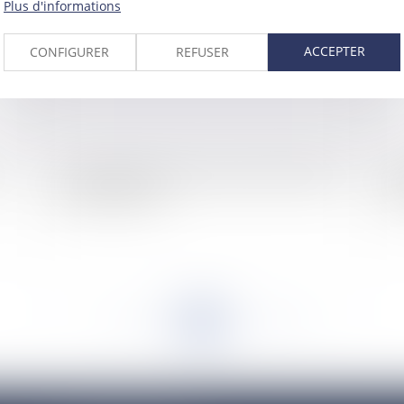
Plus d'informations
ACCEPTER
CONFIGURER
REFUSER
s
Le contrôleur des lieux de privation de liberté et
Im
la loi pénitentiaire
te
<<
<
...
952
953
954
955
956
957
958
...
>
>>