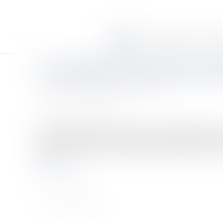
Accueil
Le cabinet
Équi
Le contrôleur des lieux de privati
Auteur : VISIER-PHILIPPE Christine
Publié le :
02/10/2007
Source :
www.eurojuris.fr
64.069 personnes incarcérées au 1er août 2007, soit,
personnes détenues en établissement pénitentiaire mais 
lu...
Lire la suite