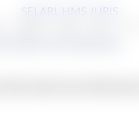
SELARL HMS JURIS
pe
Compétences
Honoraires
Eurojuris
Actus
on de liberté et la loi pénitentiaire
 probablement, une population sous écrou de 80.000 personnes en 
relevant de la psychiatrie, la suppression de la grâce présidentiel