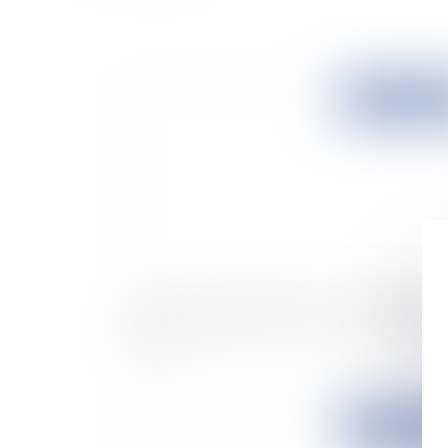
Publié le :
04/10/
Constitution européenne : le traité simplifié e
prêt
Publié le :
03/10/