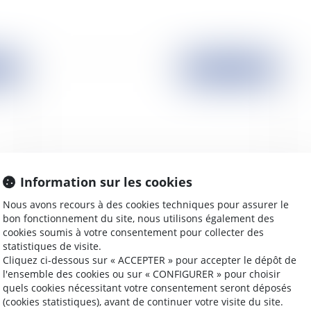
2007
Publié le :
03/10/2007
Information sur les cookies
Nous avons recours à des cookies techniques pour assurer le
st
Le bail par une personne morale se renouvelle
CS
bon fonctionnement du site, nous utilisons également des
pour six ans
n'
cookies soumis à votre consentement pour collecter des
statistiques de visite.
Cliquez ci-dessous sur « ACCEPTER » pour accepter le dépôt de
l'ensemble des cookies ou sur « CONFIGURER » pour choisir
quels cookies nécessitant votre consentement seront déposés
2007
Publié le :
02/10/2007
(cookies statistiques), avant de continuer votre visite du site.