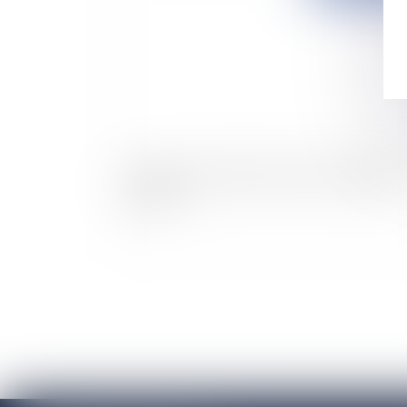
Soupçons de délits d'initié chez des dirigeant
d'EADS