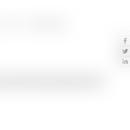
Contact
Paiement en ligne
2017, une densité carcérale moyenne de 120 %, 15.000
le, la loi n° 2007-1198 du 10 août 2007 renforçant la