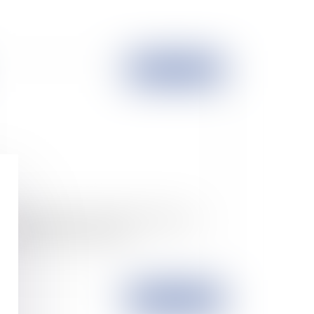
Publié le :
03/10/2007
A : le temps de parole de Nicolas Sarkozy
est pas à prendre en compte
Publié le :
02/10/2007