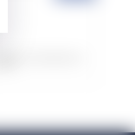
migration : un nouvel amendement sur les
sts ADN