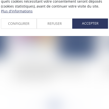
quels cookies nécessitant votre consentement seront déposés
an
(cookies statistiques), avant de continuer votre visite du site.
Plus d'informations
2025
Publié le :
28/03/2025
ACCEPTER
CONFIGURER
REFUSER
Quand la notion d’entreprise en droit de la
Re
concurrence permet d’établir la compétence
es
internationale du juge
<<
<
...
38
39
40
41
42
43
44
...
>
>>