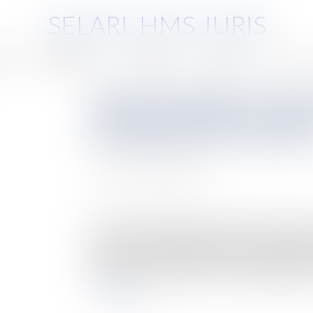
SELARL HMS JURIS
pe
Compétences
Honoraires
Eurojuris
Actus
Contrat de mandat : la preuv
d’espaces publicitaires ayan
le mandataire d’un annonce
Auteur : MAKLES Carine
Publié le :
31/03/2025
Source :
www.eurojuris.fr
Par un arrêt du 29 janvier 2025 (n°23-19.341)
précise les conditions de preuve du mandat dan
publicitaires. Elle rappelle que le vendeur d’es
conclu entre l’annonceur et son intermédiaire pa
Lire la suite