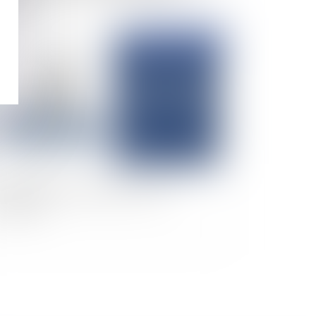
nonceur
Publié le :
28/03/2025
sponsabilité de la banque face à une
croquerie