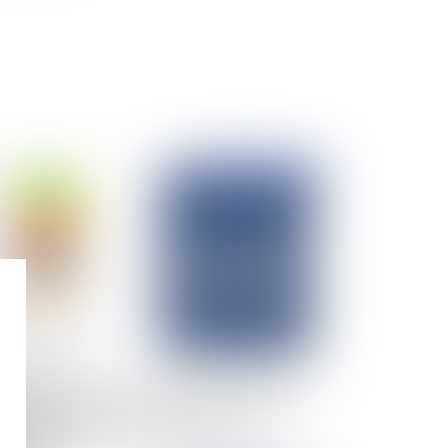
Publié le :
31/03/2025
trat de mandat : la preuve est libre pour le
ndeur d’espaces publicitaires ayant conclu un
ntrat de vente avec le mandataire d’un