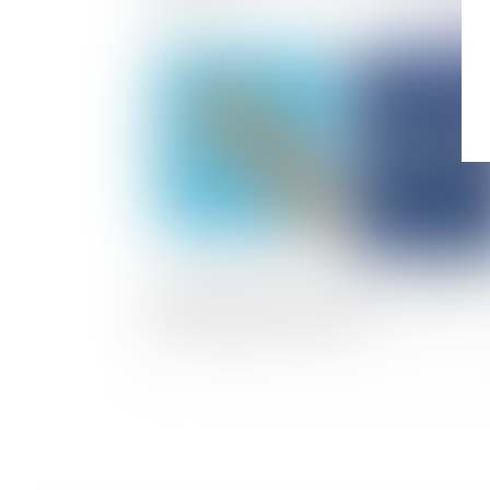
Publié le :
31/03/
Enquêtes internes : la méthode recommandée
par la Défenseure des droits