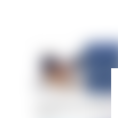
Publié le :
31/03/
Droit du conjoint et société : la renonciation
tacite à la qualité d’associé doit être non
équivoque