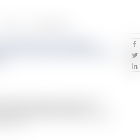
Contact
Paiement en ligne
e est libre pour le vendeur
t conclu un contrat de vente avec
ur
, la Chambre commerciale de la Cour de cassation
s le cadre des contrats de vente d’espaces
paces publicitaires peut prouver l’existence du mandat
r tous moy...