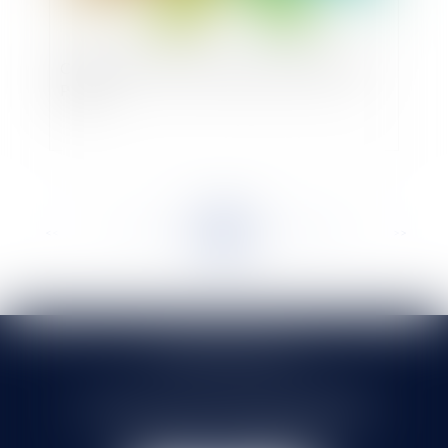
Comment rendre l’UE plus attractive pour les
PME?
<<
<
...
472
473
474
475
476
477
478
...
>
>>
SELARL HMS JURIS
71 rue Feray - 91100 CORBEIL ESSONNES
Tél :
01 60 90 16 77
- Fax : 01 64 96 76 85