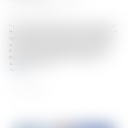
Auteur : CHARLES-NEVEU Brigitte
Publié le :
11/09/2014
Source :
www.eurojuris.fr
Les recours relatifs à la péremption d’un permis doivent
être considérés comme des recours contre le permis. Le
régime de suspension prévu par l’article R 424-19 doit
par conséquent leur être appliqué.1. L’ancien article R
421-32 du code de l’urbanisme, tel que modifié par le
décret n°2006-958 du 31 juillet 2006, disposait
notamment, en son alin...
Lire la suite