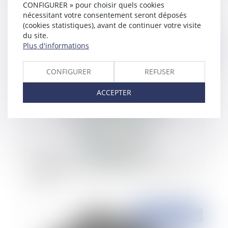
permis de construire
CONFIGURER » pour choisir quels cookies
nécessitant votre consentement seront déposés
(cookies statistiques), avant de continuer votre visite
du site.
Plus d'informations
Publié le :
11/09/2014
CONFIGURER
REFUSER
ACCEPTER
Précisions sur les nouvelles garanties
d'assurance complémentaire santé au profit des
salariés
Publié le :
10/09/2014